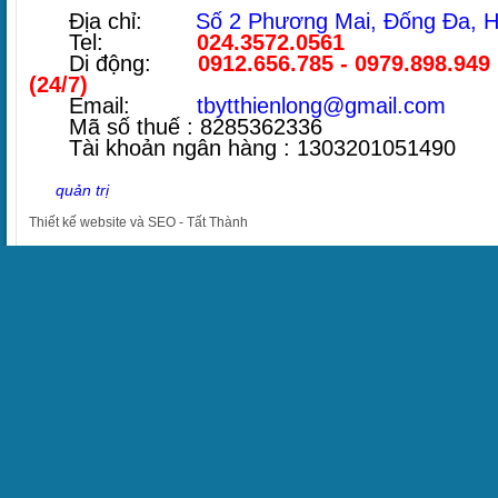
Địa chỉ:
Số 2 Phương Mai, Đống Đa, H
Tel:
024.3572.0561
Di động:
0912.656.785 - 0979.898.949
(24/7)
Email:
tbytthienlong@gmail.com
Mã số thuế : 8285362336
Tài khoản ngân hàng : 1303201051490
quản trị
Thiết kế website
và
SEO
-
Tất Thành