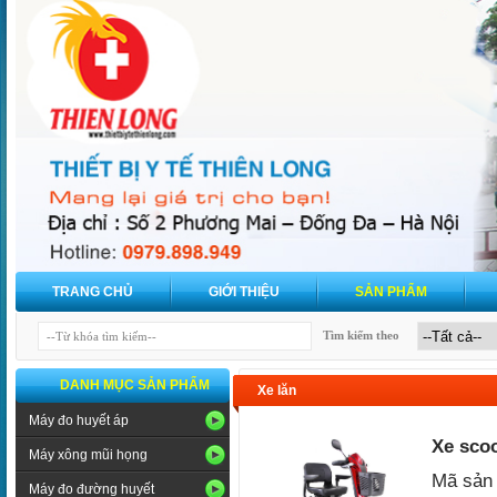
TRANG CHỦ
GIỚI THIỆU
SẢN PHẨM
Tìm kiếm theo
DANH MỤC SẢN PHẨM
Xe lăn
Máy đo huyết áp
Xe sco
Máy xông mũi họng
Mã sản 
Máy đo đường huyết