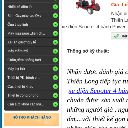
Giá: Li
Nhiệt kế điện tử
Nhận đư
Bình Oxy,máy tạo Oxy
Thiên L
Ống thủy tinh
xe điện Scooter 4 bánh Power.
Máy massage ,điện ch...
Xe lăn,giường y tế
Thông số kỹ thuật:
Máy thẩm mỹ
Chăn,đệm chống loét
Máy trợ thở
Nhận được đánh giá ca
Thiết bị PK, bệnh vi...
Thiên Long tiếp tục t
Các thiết bị khác
xe điện Scooter 4 bá
Thiết bị trong phòng
chuẩn được sản xuất n
Cân sức khỏe các loạ...
những người già , ngư
ốm,...với thiết kế gọn
HỖ TRỢ KHÁCH HÀNG