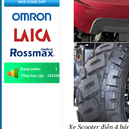
NHÀ CUNG CẤP
Đang online:
1
Tổng truy cập:
3334286
Xe Scooter điện 4 bán