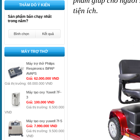
phẩm giúp cho người s
THĂM DÒ Ý KIẾN
tiện ích
.
Sản phẩm bán chạy nhất
trong năm?
Bình chọn
Kết quả
MÁY TRỢ THỞ
Máy trợ thở Philips
Respironics BiPAP
AVAPS
Giá: 62.000.000 VND
Giá thị trường: 68.000.000 VNĐ
Máy tạo oxy Yuwell 7F-
3
Giá: 100.000 VND
Giá thị trường: 6.500.000
VNĐ
Máy tạo oxy yuwell 7f-5
Giá: 7.990.000 VND
Giá thị trường: 9.500.000
VNĐ