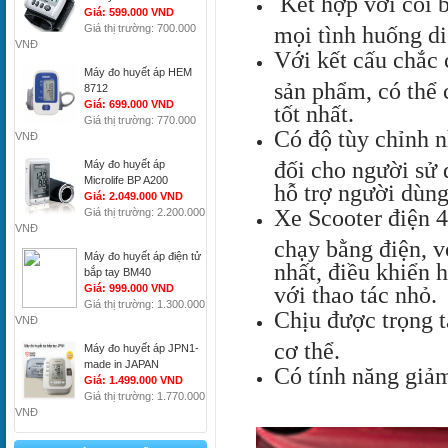
 Kết hợp với còi 
Giá: 599.000 VND
mọi tình huống di
Giá thị trường: 700.000
VNĐ
Với kết cấu chắc 
Máy đo huyết áp HEM
sản phẩm, có thể c
8712
Giá: 699.000 VND
tốt nhất. 
Giá thị trường: 770.000
Có độ tùy chỉnh n
VNĐ
đối cho người sử 
Máy đo huyết áp
Microlife BP A200
hỗ trợ người dùng
Giá: 2.049.000 VND
Xe Scooter điện 4
Giá thị trường: 2.200.000
VNĐ
chạy bằng điện, v
Máy đo huyết áp điện tử
nhất, điều khiển 
bắp tay BM40
với thao tác nhỏ.
Giá: 999.000 VND
Giá thị trường: 1.300.000
Chịu được trọng t
VNĐ
cơ thể. 
Máy đo huyết áp JPN1-
made in JAPAN
Có tính năng giảm
Giá: 1.499.000 VND
Giá thị trường: 1.770.000
VNĐ