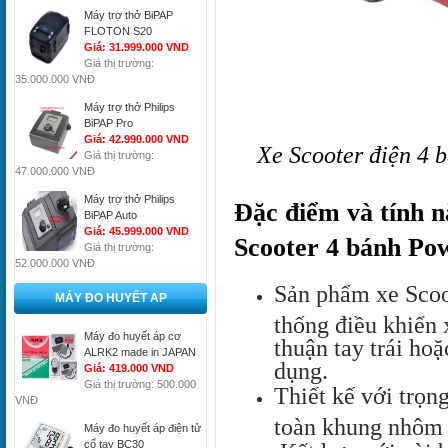
Máy trợ thở BiPAP
FLOTON S20
Giá: 31.999.000 VND
Giá thị trường:
35.000.000 VNĐ
Máy trợ thở Philips
BiPAP Pro
Giá: 42.990.000 VND
Xe Scooter điện 4 
Giá thị trường:
47.000.000 VNĐ
Máy trợ thở Philips
Đặc điểm và tính n
BiPAP Auto
Giá: 45.999.000 VND
Scooter 4 bánh Po
Giá thị trường:
52.000.000 VNĐ
Sản phẩm xe Scoot
MÁY ĐO HUYẾT AP
thống điều khiển x
Máy đo huyết áp cơ
thuận tay trái hoặc
ALRK2 made in JAPAN
dụng.
Giá: 419.000 VND
Giá thị trường: 500.000
Thiết kế với trọn
VNĐ
toàn khung nhôm 
Máy đo huyết áp điện tử
cổ tay BC30