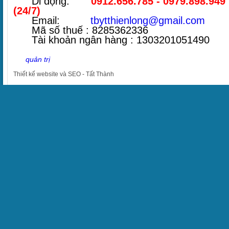
Di động:
0912.656.785 - 0979.898.949
(24/7)
Email:
tbytthienlong@gmail.com
Mã số thuế : 8285362336
Tài khoản ngân hàng : 1303201051490
quản trị
Thiết kế website
và
SEO
-
Tất Thành