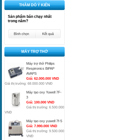
THĂM DÒ Ý KIẾN
Sản phẩm bán chạy nhất
trong năm?
Bình chọn
Kết quả
MÁY TRỢ THỞ
Máy trợ thở Philips
Respironics BiPAP
AVAPS
Giá: 62.000.000 VND
Giá thị trường: 68.000.000 VNĐ
Máy tạo oxy Yuwell 7F-
3
Giá: 100.000 VND
Giá thị trường: 6.500.000
VNĐ
Máy tạo oxy yuwell 7f-5
Giá: 7.990.000 VND
Giá thị trường: 9.500.000
VNĐ