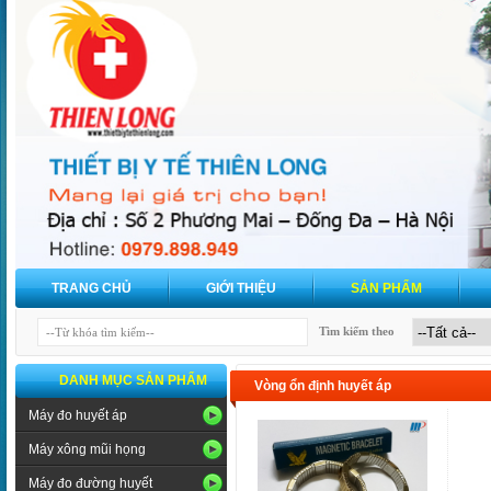
TRANG CHỦ
GIỚI THIỆU
SẢN PHẨM
Tìm kiếm theo
DANH MỤC SẢN PHẨM
Vòng ổn định huyết áp
Máy đo huyết áp
Máy xông mũi họng
Máy đo đường huyết