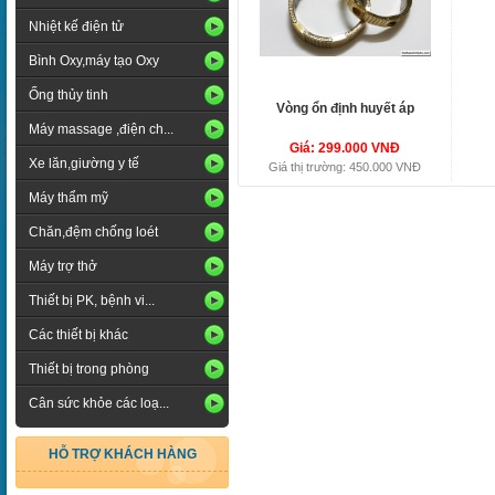
Nhiệt kế điện tử
Bình Oxy,máy tạo Oxy
Ống thủy tinh
Vòng ổn định huyết áp
Máy massage ,điện ch...
Giá: 299.000 VNĐ
Xe lăn,giường y tế
Giá thị trường: 450.000 VNĐ
Máy thẩm mỹ
Chăn,đệm chống loét
Máy trợ thở
Thiết bị PK, bệnh vi...
Các thiết bị khác
Thiết bị trong phòng
Cân sức khỏe các loạ...
HỖ TRỢ KHÁCH HÀNG