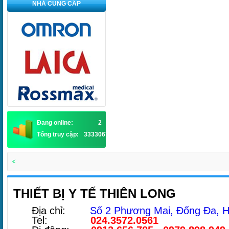
NHÀ CUNG CẤP
Đang online:
2
Tổng truy cập:
3333067
THIẾT BỊ Y TẾ THIÊN LONG
Địa chỉ:
Số 2 Phương Mai, Đống Đa, H
Tel:
024.3572.0561