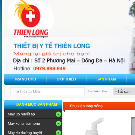
TRANG CHỦ
GIỚI THIỆU
SẢN PHẨM
Tìm kiếm theo
DANH MỤC SẢN PHẨM
Phụ kiện máy xông
Máy đo huyết áp
Máy xông mũi họng
Máy đo đường huyết