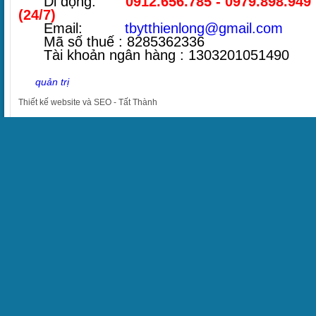
Di động:
0912.656.785 - 0979.898.949
(24/7)
Email:
tbytthienlong@gmail.com
Mã số thuế : 8285362336
Tài khoản ngân hàng : 1303201051490
quản trị
Thiết kế website
và
SEO
-
Tất Thành