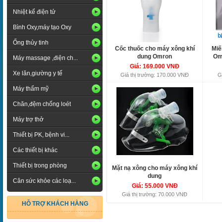
Nhiệt kế điện tử
Bình Oxy,máy tạo Oxy
Ống thủy tinh
Cốc thuốc cho máy xông khí
Miế
dung Omron
Om
Máy massage ,điện ch...
Giá: 169.000 VNĐ
Xe lăn,giường y tế
Giá thị trường: 170.000 VNĐ
G
Máy thẩm mỹ
Chăn,đệm chống loét
Máy trợ thở
Thiết bị PK, bệnh vi...
Các thiết bị khác
Thiết bị trong phòng
Mặt nạ xông cho máy xông khí
dung
Cân sức khỏe các loạ...
Giá: 55.000 VNĐ
Giá thị trường: 70.000 VNĐ
HỖ TRỢ KHÁCH HÀNG