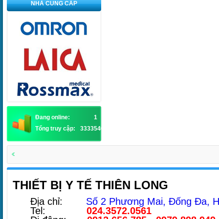
NHÀ CUNG CẤP
Đang online:
1
Tổng truy cập:
3333540
THIẾT BỊ Y TẾ THIÊN LONG
Địa chỉ:
Số 2 Phương Mai, Đống Đa, H
Tel:
024.3572.0561