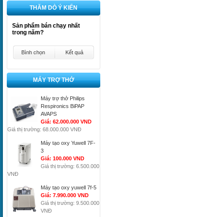
THĂM DÒ Ý KIẾN
Sản phẩm bán chạy nhất
trong năm?
Bình chọn
Kết quả
MÁY TRỢ THỞ
Máy trợ thở Philips
Respironics BiPAP
AVAPS
Giá: 62.000.000 VND
Giá thị trường: 68.000.000 VNĐ
Máy tạo oxy Yuwell 7F-
3
Giá: 100.000 VND
Giá thị trường: 6.500.000
VNĐ
Máy tạo oxy yuwell 7f-5
Giá: 7.990.000 VND
Giá thị trường: 9.500.000
VNĐ