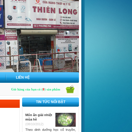
LIÊN HỆ
Giỏ hàng của bạn có (
0
) sản phẩm
TIN TỨC NỔI BẬT
Món ăn giải nhiệt
mùa hè
(08/10/2012)
Theo dinh dưỡng học cổ truyền,