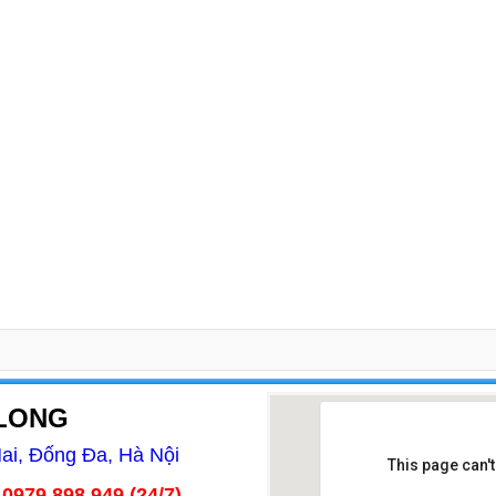
 LONG
i, Đống Đa, Hà Nội
This page can'
 0979.898.949 (24/7)
Thiết