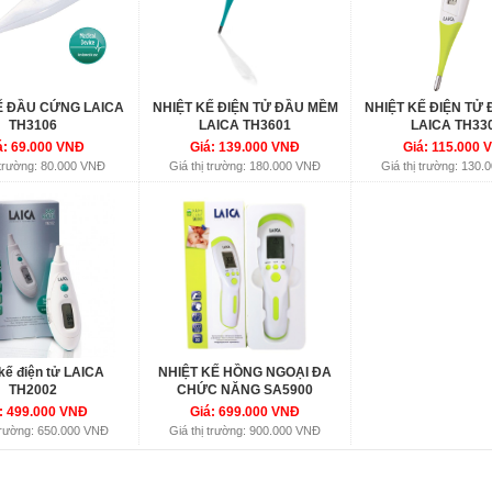
Ế ĐẦU CỨNG LAICA
NHIỆT KẾ ĐIỆN TỬ ĐẦU MỀM
NHIỆT KẾ ĐIỆN TỬ
TH3106
LAICA TH3601
LAICA TH33
á: 69.000 VNĐ
Giá: 139.000 VNĐ
Giá: 115.000 
 trường: 80.000 VNĐ
Giá thị trường: 180.000 VNĐ
Giá thị trường: 130
 kế điện tử LAICA
NHIỆT KẾ HỒNG NGOẠI ĐA
TH2002
CHỨC NĂNG SA5900
: 499.000 VNĐ
Giá: 699.000 VNĐ
 trường: 650.000 VNĐ
Giá thị trường: 900.000 VNĐ