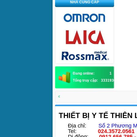
NHÀ CUNG CẤP
Đang online:
1
Tổng truy cập:
3331930
THIẾT BỊ Y TẾ THIÊN
Địa chỉ:
Số 2 Phương Ma
Tel:
024.3572.0561
Di động:
0912.656.785 -