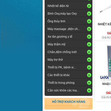
Nhiệt kế điện tử
Bình Oxy,máy tạo Oxy
Ống thủy tinh
NHIỆT K
Máy massage ,điện ch...
Gi
Xe lăn,giường y tế
Giá thị
Máy thẩm mỹ
Chăn,đệm chống loét
Máy trợ thở
Thiết bị PK, bệnh vi...
Các thiết bị khác
Thiết bị trong phòng
Nhiệt
Cân sức khỏe các loạ...
Giá
Giá thị
HỖ TRỢ KHÁCH HÀNG