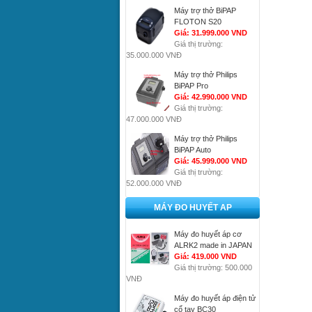
Máy trợ thở BiPAP
FLOTON S20
Giá: 31.999.000 VND
Giá thị trường:
35.000.000 VNĐ
Máy trợ thở Philips
BiPAP Pro
Giá: 42.990.000 VND
Giá thị trường:
47.000.000 VNĐ
Máy trợ thở Philips
BiPAP Auto
Giá: 45.999.000 VND
Giá thị trường:
52.000.000 VNĐ
MÁY ĐO HUYẾT AP
Máy đo huyết áp cơ
ALRK2 made in JAPAN
Giá: 419.000 VND
Giá thị trường: 500.000
VNĐ
Máy đo huyết áp điện tử
cổ tay BC30