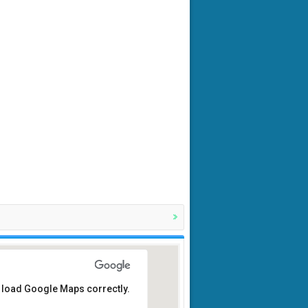
t load Google Maps correctly.
 bị y tế Thiên Long