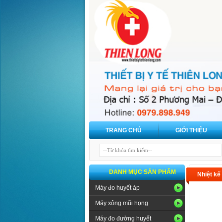
TRANG CHỦ
GIỚI THIỆU
DANH MỤC SẢN PHẨM
Nhiệt kế
Máy đo huyết áp
Máy xông mũi họng
Máy đo đường huyết