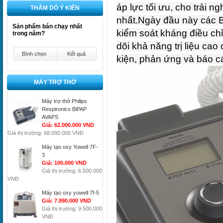
áp lực tối ưu, cho trải 
THĂM DÒ Ý KIẾN
nhất.
Ngày đầu này các 
Sản phẩm bán chạy nhất
kiểm soát kháng điều ch
trong năm?
dõi khả năng trị liệu cao
Bình chọn
Kết quả
kiện, phản ứng và báo c
MÁY TRỢ THỞ
Máy trợ thở Philips
Respironics BiPAP
AVAPS
Giá: 62.000.000 VND
Giá thị trường: 68.000.000 VNĐ
Máy tạo oxy Yuwell 7F-
3
Giá: 100.000 VND
Giá thị trường: 6.500.000
VNĐ
Máy tạo oxy yuwell 7f-5
Giá: 7.990.000 VND
Giá thị trường: 9.500.000
VNĐ