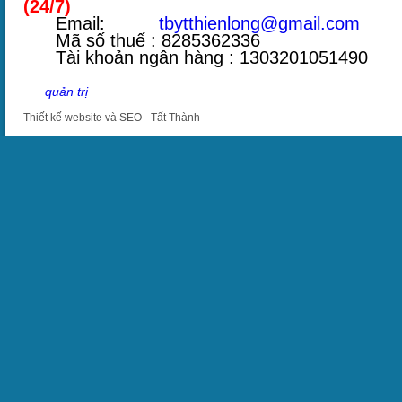
(24/7)
Email:
tbytthienlong@gmail.com
Mã số thuế : 8285362336
Tài khoản ngân hàng : 1303201051490
quản trị
Thiết kế website
và
SEO
-
Tất Thành