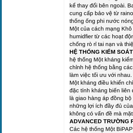
kể thay đổi bên ngoài. 
cung cấp bảo vệ từ rain
thống ống phi nước nóng
Một của cách mạng Khô
humidfier từ các hoạt độ
chống rò rỉ tai nạn và thi
HỆ THỐNG KIỂM SOÁ
hệ thống Một kháng kiểm
chỉnh hệ thống bằng cách
làm việc tối ưu với nhau
Một kháng điều khiển ch
đặc tính kháng biến liê
là giao hàng áp đồng bộ
những lợi ích đầy đủ của
không có vấn đề mà mặt
ADVANCED TRƯỜNG P
Các hệ thống Một BiPAP 