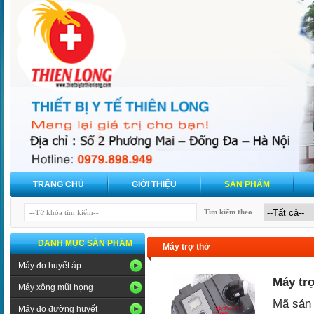
TRANG CHỦ
GIỚI THIỆU
SẢN PHẨM
Tìm kiếm theo
DANH MỤC SẢN PHẨM
Máy trợ thở
Máy đo huyết áp
Máy trợ
Máy xông mũi họng
Mã sản
Máy đo đường huyết