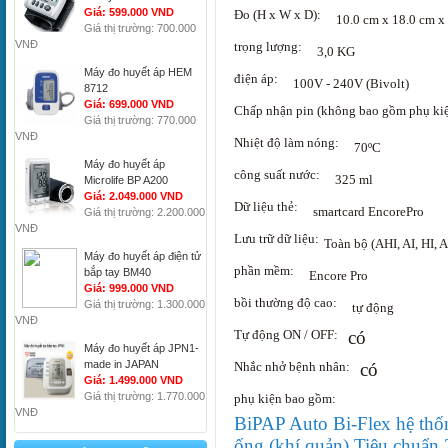
Giá: 599.000 VND
Đo (H x W x D):
10.0 cm x 18.0 cm x
Giá thị trường: 700.000
VNĐ
trọng lượng:
3,0 KG
Máy đo huyết áp HEM
điện áp:
100V - 240V (Bivolt)
8712
Giá: 699.000 VND
Chấp nhận pin (không bao gồm phụ kiệ
Giá thị trường: 770.000
VNĐ
Nhiệt độ làm nóng:
70ºC
Máy đo huyết áp
công suất nước:
325 ml
Microlife BP A200
Giá: 2.049.000 VND
Dữ liệu thẻ:
smartcard EncorePro
Giá thị trường: 2.200.000
VNĐ
Lưu trữ dữ liệu:
Toàn bộ (AHI, AI, HI, 
Máy đo huyết áp điện tử
phần mềm:
bắp tay BM40
Encore Pro
Giá: 999.000 VND
bồi thường độ cao:
Giá thị trường: 1.300.000
tự động
VNĐ
Tự động ON / OFF:
có
Máy đo huyết áp JPN1-
made in JAPAN
Nhắc nhở bệnh nhân:
có
Giá: 1.499.000 VND
Giá thị trường: 1.770.000
phụ kiện bao gồm:
VNĐ
BiPAP Auto Bi-Flex hệ thố
ống (khí quản) Tiêu chuẩn 