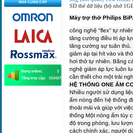
NHÀ CUNG CẤP
SD thẻ dữ liệu (bộ nhớ 1G
Máy trợ thở Philips Bi
công nghệ "flex" tự nhi
tăng cường điều trị áp lự
tăng cường sự tuân thủ.
giảm áp tại hít vào và th
hơi thở tự nhiên. Bằng c
nghệ giảm áp lực luôn lu
Đang online:
2
cần thiết cho một trải ng
Tổng truy cập:
3334279
HỆ THỐNG ONE ẨM CO
Nhiều người sử dụng liệ
ẩm nóng đến hệ thống điề
thoải mái và giúp với vi
thống Một nóng ẩm tùy ch
độ trong phòng, lưu lượn
cách chính xác, người d