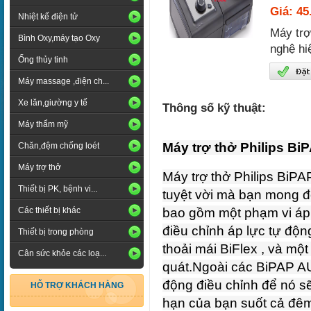
Giá: 45
Nhiệt kế điện tử
Máy trợ
Bình Oxy,máy tạo Oxy
nghệ hi
Ống thủy tinh
Máy massage ,điện ch...
Xe lăn,giường y tế
Thông số kỹ thuật:
Máy thẩm mỹ
Máy trợ thở Philips Bi
Chăn,đệm chống loét
Máy trợ thở
Máy trợ thở Philips BiPA
Thiết bị PK, bệnh vi...
tuyệt vời mà bạn mong đợ
Các thiết bị khác
bao gồm một phạm vi áp 
điều chỉnh áp lực tự độn
Thiết bị trong phòng
thoải mái BiFlex , và m
Cân sức khỏe các loạ...
quát.
Ngoài các BiPAP AU
động điều chỉnh để nó sẽ
HỖ TRỢ KHÁCH HÀNG
hạn của bạn suốt cả đê