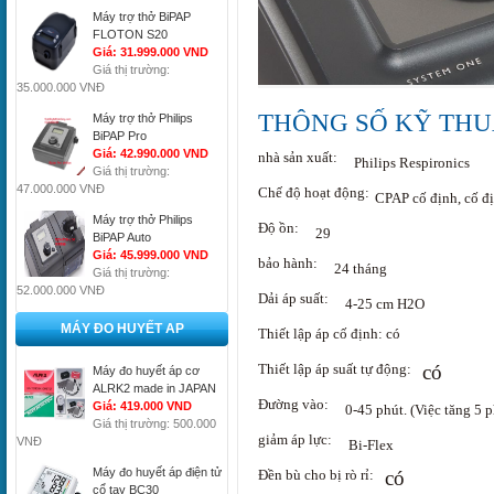
Máy trợ thở BiPAP
FLOTON S20
Giá: 31.999.000 VND
Giá thị trường:
35.000.000 VNĐ
THÔNG SỐ KỸ TH
Máy trợ thở Philips
BiPAP Pro
Giá: 42.990.000 VND
nhà sản xuất:
Philips Respironics
Giá thị trường:
47.000.000 VNĐ
Chế độ hoạt động:
CPAP cố định, cố đ
Máy trợ thở Philips
Độ ồn:
29
BiPAP Auto
Giá: 45.999.000 VND
bảo hành:
24 tháng
Giá thị trường:
52.000.000 VNĐ
Dải áp suất:
4-25 cm H2O
MÁY ĐO HUYẾT AP
Thiết lập áp cố định: có
Thiết lập áp suất tự động:
có
Máy đo huyết áp cơ
ALRK2 made in JAPAN
Đường vào:
Giá: 419.000 VND
0-45 phút.
(Việc tăng 5 p
Giá thị trường: 500.000
giảm áp lực:
VNĐ
Bi-Flex
Máy đo huyết áp điện tử
Đền bù cho bị rò rỉ:
có
cổ tay BC30