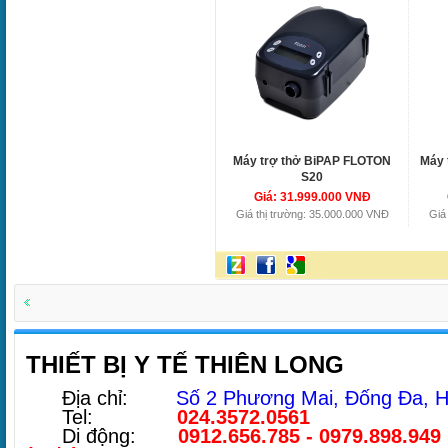
Máy trợ thở BiPAP FLOTON
Máy 
S20
Giá: 31.999.000 VNĐ
Giá thị trường: 35.000.000 VNĐ
Giá
THIẾT BỊ Y TẾ THIÊN LONG
Địa chỉ:
Số 2 Phương Mai, Đống Đa, H
Tel:
024.3572.0561
Di động:
0912.656.785 - 0979.898.949