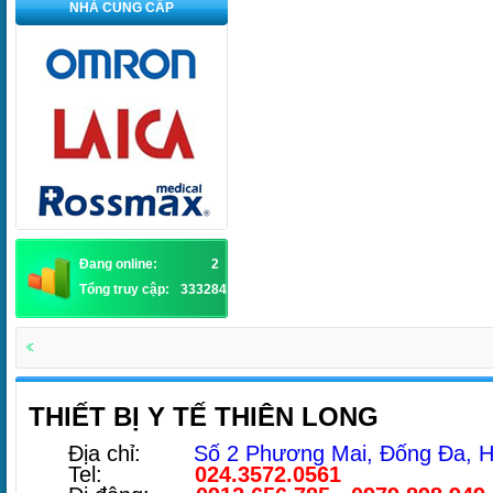
NHÀ CUNG CẤP
Đang online:
2
Tổng truy cập:
3332841
THIẾT BỊ Y TẾ THIÊN LONG
Địa chỉ:
Số 2 Phương Mai, Đống Đa, H
Tel:
024.3572.0561