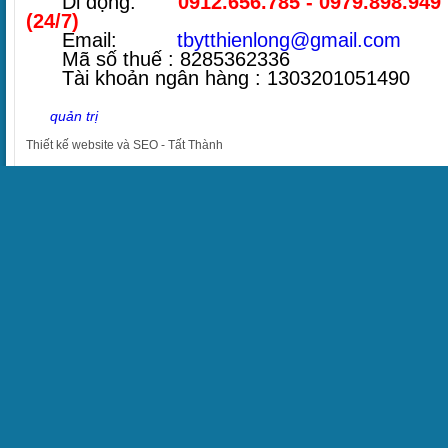
Di động:
0912.656.785 - 0979.898.949
(24/7)
Email:
tbytthienlong@gmail.com
Mã số thuế : 8285362336
Tài khoản ngân hàng : 1303201051490
quản trị
Thiết kế website
và
SEO
-
Tất Thành