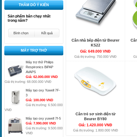
THĂM DÒ Ý KIẾN
Sản phẩm bán chạy nhất
trong năm?
Bình chọn
Kết quả
Cân nhà bếp điện tử Beurer
Cân
KS22
MÁY TRỢ THỞ
Giá: 649.000 VNĐ
Giá thị trường: 750.000 VNĐ
Gi
Máy trợ thở Philips
Respironics BiPAP
AVAPS
Giá: 62.000.000 VND
Giá thị trường: 68.000.000 VNĐ
Máy tạo oxy Yuwell 7F-
3
Giá: 100.000 VND
Giá thị trường: 6.500.000
VNĐ
Cân trẻ sơ sinh điện tử
Máy tạo oxy yuwell 7f-5
Beurer BY80
Giá: 7.990.000 VND
Giá: 1.420.000 VNĐ
Giá thị trường: 9.500.000
Giá thị trường: 1.800.000 VNĐ
VNĐ