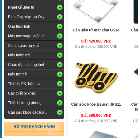
Nhiệt kế điện tử
Bình Oxy,máy tạo Oxy
Ống thủy tinh
Cân điện tử mặt kính GS14
Cân
Máy massage ,điện ch...
Giá: 429.000 VNĐ
Xe lăn,giường y tế
Giá thị trường: 520.000 VNĐ
Gi
Máy thẩm mỹ
Chăn,đệm chống loét
Máy trợ thở
Thiết bị PK, bệnh vi...
Các thiết bị khác
Thiết bị trong phòng
Cân sức khỏe Beurer JPS11
Cân
k
Cân sức khỏe các loạ...
Giá: 589.000 VNĐ
Giá thị trường: 810.000 VNĐ
Giá
HỖ TRỢ KHÁCH HÀNG