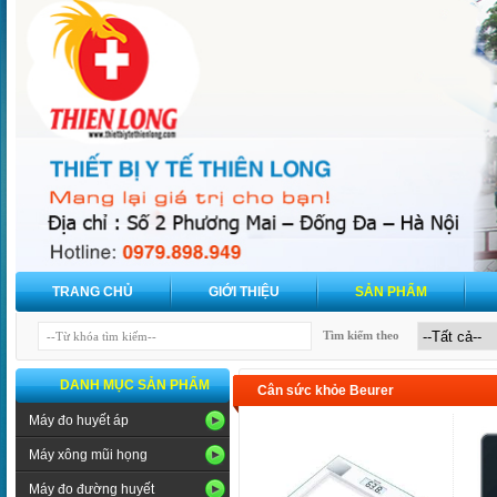
TRANG CHỦ
GIỚI THIỆU
SẢN PHẨM
Tìm kiếm theo
DANH MỤC SẢN PHẨM
Cân sức khỏe Beurer
Máy đo huyết áp
Máy xông mũi họng
Máy đo đường huyết