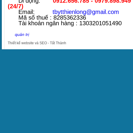
Di động:
0912.656.785 - 0979.898.949
(24/7)
Email:
tbytthienlong@gmail.com
Mã số thuế : 8285362336
Tài khoản ngân hàng : 1303201051490
quản trị
Thiết kế website
và
SEO
-
Tất Thành