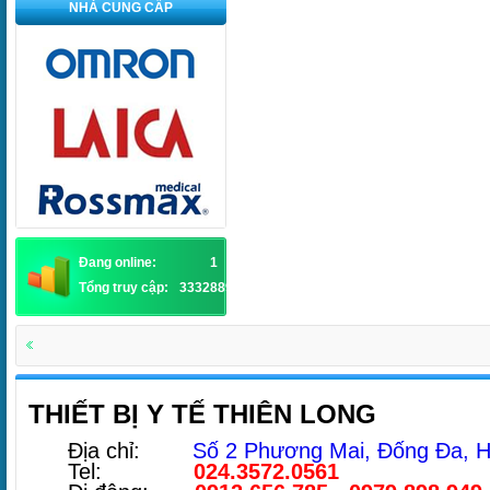
NHÀ CUNG CẤP
Đang online:
1
Tổng truy cập:
3332889
THIẾT BỊ Y TẾ THIÊN LONG
Địa chỉ:
Số 2 Phương Mai, Đống Đa, H
Tel:
024.3572.0561