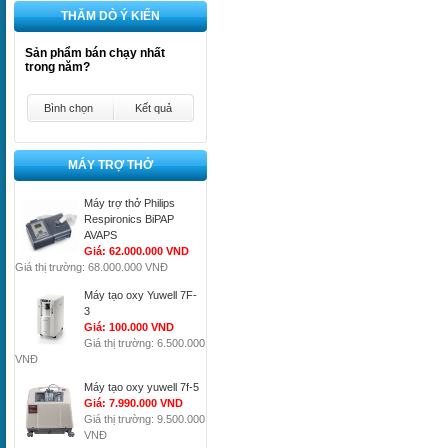
THĂM DÒ Ý KIẾN
Sản phẩm bán chạy nhất
trong năm?
Bình chọn
Kết quả
MÁY TRỢ THỞ
Máy trợ thở Philips
Respironics BiPAP
AVAPS
Giá: 62.000.000 VND
Giá thị trường: 68.000.000 VNĐ
Máy tạo oxy Yuwell 7F-
3
Giá: 100.000 VND
Giá thị trường: 6.500.000
VNĐ
Máy tạo oxy yuwell 7f-5
Giá: 7.990.000 VND
Giá thị trường: 9.500.000
VNĐ