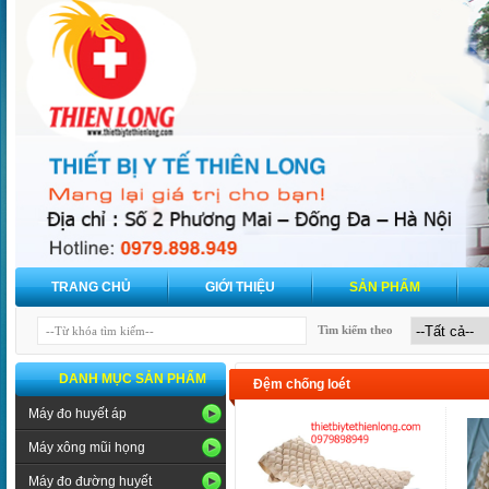
TRANG CHỦ
GIỚI THIỆU
SẢN PHẨM
Tìm kiếm theo
DANH MỤC SẢN PHẨM
Đệm chống loét
Máy đo huyết áp
Máy xông mũi họng
Máy đo đường huyết