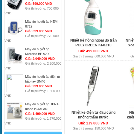
Giá: 599.000 VND
Giá thị trường: 700.000
VNĐ
Máy đo huyết áp HEM
8712
Giá: 699.000 VND
Giá thị trường: 770.000
Nhiệt kế hồng ngoại đo trán
Nhiệ
VNĐ
POLYGREEN KI-8210
xo
Máy đo huyết áp
Giá: 499.000 VNĐ
Microlife BP A200
Giá thị trường: 600.000 VNĐ
Gi
Giá: 2.049.000 VND
Giá thị trường: 2.200.000
VNĐ
Máy đo huyết áp điện tử
bắp tay BM40
Giá: 999.000 VND
Giá thị trường: 1.300.000
VNĐ
Máy đo huyết áp JPN1-
made in JAPAN
Nhiệt kế điện tử đầu cứng
Nh
Giá: 1.499.000 VND
không thấm nước
khô
Giá thị trường: 1.770.000
POLYGREEN Classic KD-
Giá: 139.000 VNĐ
VNĐ
1490
Giá thị trường: 150.000 VNĐ
Gi