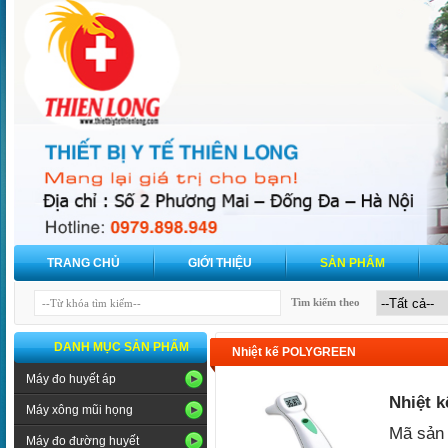
TRANG CHỦ
GIỚI THIỆU
SẢN PHẨM
Tìm kiếm theo
DANH MỤC SẢN PHẨM
Nhiệt kế POLYGREEN
Máy đo huyết áp
Nhiệt 
Máy xông mũi họng
Mã sản 
Máy đo đường huyết