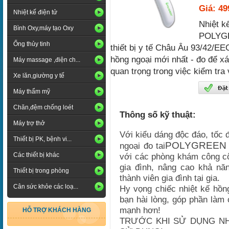
Giá: 4
Nhiệt kế điện tử
Nhiệt k
Bình Oxy,máy tạo Oxy
POLYGR
Ống thủy tinh
thiết bị y tế Châu Âu 93/42/EE
hồng ngoại mới nhất - đo để xác
Máy massage ,điện ch...
quan trọng trong việc kiểm tra 
Xe lăn,giường y tế
Máy thẩm mỹ
Chăn,đệm chống loét
Thông số kỹ thuật:
Máy trợ thở
Với kiểu dáng độc đáo, t
ốc 
Thiết bị PK, bệnh vi...
POLYGREEN
ngoại đo tai
Các thiết bị khác
với các phòng khám công cộ
gia đình, nâng cao khả nă
Thiết bị trong phòng
thành viên gia đình tại gia.
Cân sức khỏe các loạ...
Hy vọng chiếc n
hiệt kế hồ
bạn hài lòng, góp phần làm
mạnh hơn!
HỖ TRỢ KHÁCH HÀNG
TRƯỚC KHI SỬ DỤNG NH