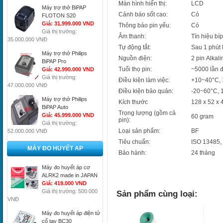
Màn hình hiển thị:
LCD
Máy trợ thở BiPAP
Cảnh báo sốt cao:
Có
FLOTON S20
Giá: 31.999.000 VND
Thông báo pin yếu:
Có
Giá thị trường:
Âm thanh:
Tín hiệu bíp
35.000.000 VNĐ
Tự động tắt:
Sau 1 phút
Máy trợ thở Philips
Nguồn điện:
2 pin Alkali
BiPAP Pro
Tuổi thọ pin:
~5000 lần 
Giá: 42.990.000 VND
Giá thị trường:
Điều kiện làm việc:
+10~40°C,
47.000.000 VNĐ
Điều kiện bảo quản:
-20~60°C,
Máy trợ thở Philips
Kích thước
128 x 52 x
BiPAP Auto
Trọng lượng (gồm cả
Giá: 45.999.000 VND
60 gram
pin):
Giá thị trường:
Loại sản phẩm:
BF
52.000.000 VNĐ
Tiêu chuẩn:
ISO 13485,
MÁY ĐO HUYẾT AP
Bảo hành:
24 tháng
Máy đo huyết áp cơ
ALRK2 made in JAPAN
Giá: 419.000 VND
Giá thị trường: 500.000
Sản phẩm cùng loại:
VNĐ
Máy đo huyết áp điện tử
cổ tay BC30