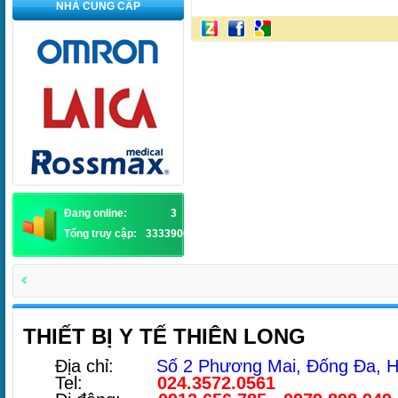
NHÀ CUNG CẤP
Đang online:
3
Tổng truy cập:
3333900
THIẾT BỊ Y TẾ THIÊN LONG
Địa chỉ:
Số 2 Phương Mai, Đống Đa, H
Tel:
024.3572.0561