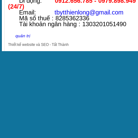
Di động:
0912.656.785 - 0979.898.949
(24/7)
Email:
tbytthienlong@gmail.com
Mã số thuế : 8285362336
Tài khoản ngân hàng : 1303201051490
quản trị
Thiết kế website
và
SEO
-
Tất Thành