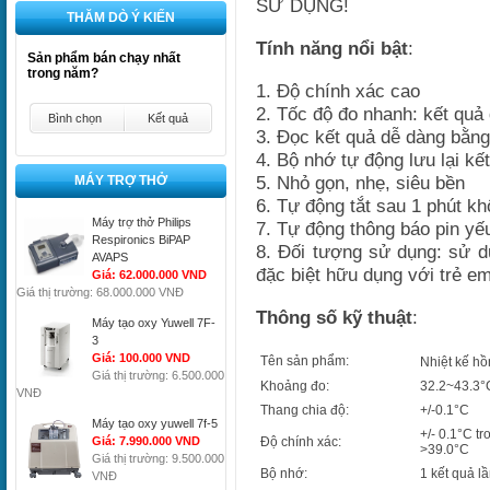
SỬ DỤNG!
THĂM DÒ Ý KIẾN
Tính năng nổi bật
:
Sản phẩm bán chạy nhất
trong năm?
1. Độ chính xác cao
2. Tốc độ đo nhanh: kết quả 
Bình chọn
Kết quả
3. Đọc kết quả dễ dàng bằng
4. Bộ nhớ tự động lưu lại kế
5. Nhỏ gọn, nhẹ, siêu bền
MÁY TRỢ THỞ
6. Tự động tắt sau 1 phút k
Máy trợ thở Philips
7. Tự động thông báo pin yế
Respironics BiPAP
8. Đối tượng sử dụng: sử dụ
AVAPS
đặc biệt hữu dụng với trẻ em
Giá: 62.000.000 VND
Giá thị trường: 68.000.000 VNĐ
Thông số kỹ thuật
:
Máy tạo oxy Yuwell 7F-
3
Giá: 100.000 VND
Tên sản phẩm:
Nhiệt kế hồ
Giá thị trường: 6.500.000
Khoảng đo:
32.2~43.3°
VNĐ
Thang chia độ:
+/-0.1°C
Máy tạo oxy yuwell 7f-5
+/- 0.1°C t
Giá: 7.990.000 VND
Độ chính xác:
>39.0°C
Giá thị trường: 9.500.000
Bộ nhớ:
1 kết quả l
VNĐ