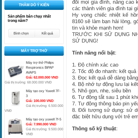
đối mọi gia đình, nâng cao
THĂM DÒ Ý KIẾN
các thành viên gia đình tại gi
Hy vọng chiếc nhiệt kế h
Sản phẩm bán chạy nhất
8160 sẽ làm bạn hài lòng, 
trong năm?
tin và khỏe mạnh hơn!
TRƯỚC KHI SỬ DỤNG NH
Bình chọn
Kết quả
SỬ DỤNG!
MÁY TRỢ THỞ
Tính năng nổi bật
:
Máy trợ thở Philips
1. Độ chính xác cao
Respironics BiPAP
2. Tốc độ đo nhanh: kết quả 
AVAPS
3. Đọc kết quả dễ dàng bằng
Giá: 62.000.000 VND
Giá thị trường: 68.000.000 VNĐ
4. Bộ nhớ tự động lưu lại kế
5. Nhỏ gọn, nhẹ, siêu bền
Máy tạo oxy Yuwell 7F-
3
6. Tự động tắt sau 1 phút k
Giá: 100.000 VND
7. Tự động thông báo pin yế
Giá thị trường: 6.500.000
8. Đối tượng sử dụng: sử dụ
VNĐ
đặc biệt hữu dụng với trẻ em
Máy tạo oxy yuwell 7f-5
Giá: 7.990.000 VND
Thông số kỹ thuật
:
Giá thị trường: 9.500.000
VNĐ