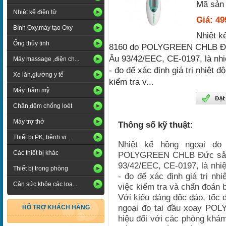
Mã sản 
Nhiệt kế điện tử
Giá: 4
Bình Oxy,máy tạo Oxy
Nhiệt k
Ống thủy tinh
8160 do POLYGREEN CHLB Đức s
Âu 93/42/EEC, CE-0197, là nhi
Máy massage ,điện ch...
- đo để xác định giá trị nhiệt đ
Xe lăn,giường y tế
kiểm tra v...
Máy thẩm mỹ
Chăn,đệm chống loét
Máy trợ thở
Thông số kỹ thuật:
Thiết bị PK, bệnh vi...
Nhiệt kế hồng ngoại đo
Các thiết bị khác
POLYGREEN CHLB Đức sản xu
93/42/EEC, CE-0197, là nhi
Thiết bị trong phòng
- đo để xác định giá trị nh
Cân sức khỏe các loạ...
việc kiểm tra và chẩn đoán 
Với kiểu dáng độc đáo, t
ốc 
ngoại đo tai đầu xoay PO
HỖ TRỢ KHÁCH HÀNG
hiệu đối với các phòng khá