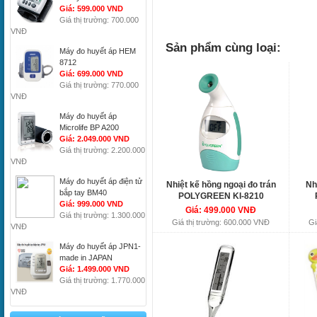
Giá: 599.000 VND
Giá thị trường: 700.000
VNĐ
Sản phẩm cùng loại:
Máy đo huyết áp HEM
8712
Giá: 699.000 VND
Giá thị trường: 770.000
VNĐ
Máy đo huyết áp
Microlife BP A200
Giá: 2.049.000 VND
Giá thị trường: 2.200.000
VNĐ
Máy đo huyết áp điện tử
Nhiệt kế hồng ngoại đo trán
Nh
bắp tay BM40
POLYGREEN KI-8210
Giá: 999.000 VND
Giá: 499.000 VNĐ
Giá thị trường: 1.300.000
Giá thị trường: 600.000 VNĐ
Gi
VNĐ
Máy đo huyết áp JPN1-
made in JAPAN
Giá: 1.499.000 VND
Giá thị trường: 1.770.000
VNĐ