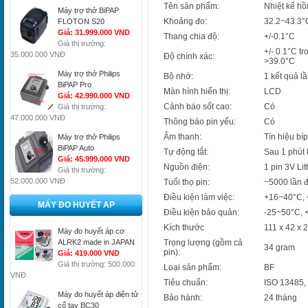
Tên sản phẩm:
Nhiệt kế h
Máy trợ thở BiPAP
Khoảng đo:
32.2~43.3°
FLOTON S20
Giá: 31.999.000 VND
Thang chia độ:
+/-0.1°C
Giá thị trường:
+/- 0.1°C t
35.000.000 VNĐ
Độ chính xác:
>39.0°C
Máy trợ thở Philips
Bộ nhớ:
1 kết quả l
BiPAP Pro
Màn hình hiển thị:
LCD
Giá: 42.990.000 VND
Cảnh báo sốt cao:
Có
Giá thị trường:
47.000.000 VNĐ
Thông báo pin yếu:
Có
Âm thanh:
Tín hiệu bíp
Máy trợ thở Philips
BiPAP Auto
Tự động tắt:
Sau 1 phút
Giá: 45.999.000 VND
Nguồn điện:
1 pin 3V Li
Giá thị trường:
52.000.000 VNĐ
Tuổi thọ pin:
~5000 lần 
Điều kiện làm việc:
+16~40°C,
MÁY ĐO HUYẾT AP
Điều kiện bảo quản:
-25~50°C,
Kích thước
111 x 42 x
Máy đo huyết áp cơ
ALRK2 made in JAPAN
Trọng lượng (gồm cả
34 gram
pin):
Giá: 419.000 VND
Giá thị trường: 500.000
Loại sản phẩm:
BF
VNĐ
Tiêu chuẩn:
ISO 13485,
Máy đo huyết áp điện tử
Bảo hành:
24 tháng
cổ tay BC30