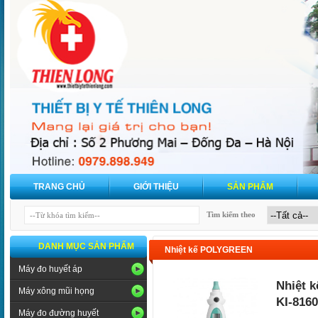
TRANG CHỦ
GIỚI THIỆU
SẢN PHẨM
Tìm kiếm theo
DANH MỤC SẢN PHẨM
Nhiệt kế POLYGREEN
Máy đo huyết áp
Nhiệt 
Máy xông mũi họng
KI-8160
Máy đo đường huyết