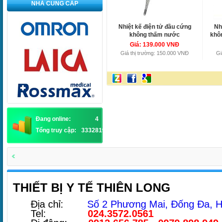
NHÀ CUNG CẤP
Nhiệt kế điện tử đầu cứng
Nh
không thấm nước
khô
POLYGREEN Classic KD-
Giá: 139.000 VNĐ
1490
Giá thị trường: 150.000 VNĐ
Gi
Đang online:
4
Tổng truy cập:
3332819
THIẾT BỊ Y TẾ THIÊN LONG
Địa chỉ:
Số 2 Phương Mai, Đống Đa, H
Tel:
024.3572.0561