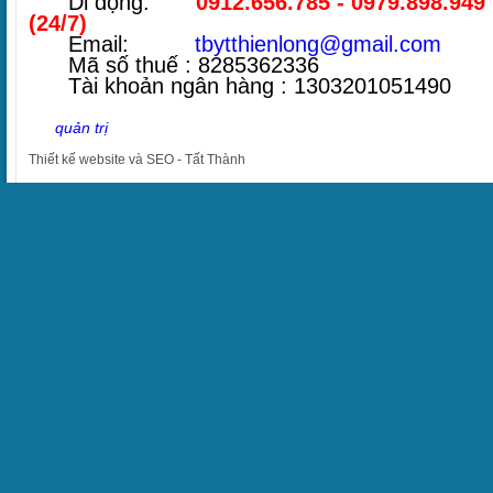
Di động:
0912.656.785 - 0979.898.949
(24/7)
Email:
tbytthienlong@gmail.com
Mã số thuế : 8285362336
Tài khoản ngân hàng : 1303201051490
quản trị
Thiết kế website
và
SEO
-
Tất Thành