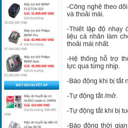
Máy trợ thở BiPAP
-Công nghệ theo dõi 
FLOTON S20
và thoải mái.
Giá: 31.999.000 VND
Giá thị trường:
35.000.000 VNĐ
-Thiết lập độ nhạy 
Máy trợ thở Philips
liệu cá nhân làm c
BiPAP Pro
Giá: 42.990.000 VND
thoải mái nhất.
Giá thị trường:
47.000.000 VNĐ
-Hệ thống hỗ trợ t
Máy trợ thở Philips
BiPAP Auto
lực qua từng nhịp.
Giá: 45.999.000 VND
Giá thị trường:
52.000.000 VNĐ
-Báo động khi bị tắt 
MÁY ĐO HUYẾT AP
-Tự động tắt /mở.
Máy đo huyết áp cơ
ALRK2 made in JAPAN
Giá: 419.000 VND
-Tự động tắt khi bị t
Giá thị trường: 500.000
VNĐ
Máy đo huyết áp điện tử
-Báo động thời gian
cổ tay BC30