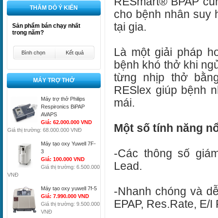
RESmart® BPAP cung
THĂM DÒ Ý KIẾN
cho bệnh nhân suy h
tại gia.
Sản phẩm bán chạy nhất
trong năm?
Là một giải pháp 
Bình chọn
Kết quả
bệnh khó thở khi ngủ
từng nhịp thở bằn
MÁY TRỢ THỞ
RESlex giúp bệnh n
Máy trợ thở Philips
mái.
Respironics BiPAP
AVAPS
Giá: 62.000.000 VND
Một số tính năng nổ
Giá thị trường: 68.000.000 VNĐ
Máy tạo oxy Yuwell 7F-
-Các thông số giám
3
Giá: 100.000 VND
Lead.
Giá thị trường: 6.500.000
VNĐ
-Nhanh chóng và dễ
Máy tạo oxy yuwell 7f-5
Giá: 7.990.000 VND
EPAP, Res.Rate, E/I 
Giá thị trường: 9.500.000
VNĐ