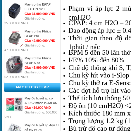
Máy trợ thở BiPAP
Phạm vi áp lực 2 m
FLOTON S20
Giá: 31.999.000 VND
cmH2O
Giá thị trường:
CPAP: 4 cm H2O – 2
35.000.000 VNĐ
Dao động áp lực ± 0.
Máy trợ thở Philips
Thời gian theo độ dố
BiPAP Pro
Giá: 42.990.000 VND
1phút / nấc
Giá thị trường:
47.000.000 VNĐ
BPM 5 đến 50 lần thở
I/E% 10% đến 80%
Máy trợ thở Philips
BiPAP Auto
Chế độ thông khí S, 
Giá: 45.999.000 VND
Giá thị trường:
Chu kỳ hít vào i-Slo
52.000.000 VNĐ
Chu kỳ thở ra E-Sens
MÁY ĐO HUYẾT AP
Các đợt hỗ trợ hít vào
Thể tích lưu thông 5
Máy đo huyết áp cơ
ALRK2 made in JAPAN
Độ ồn (10 cmH2O) <
Giá: 419.000 VND
Kích thước 180 mm 
Giá thị trường: 500.000
VNĐ
Trọng lượng 1.2 kg (1
Máy đo huyết áp điện tử
Bù trừ độ cao tự độn
cổ tay BC30