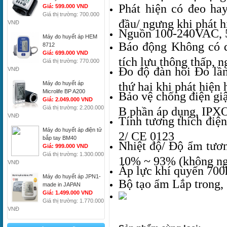
Phát hiện có đeo ha
Giá: 599.000 VND
Giá thị trường: 700.000
đầu/ ngưng khi phát h
VNĐ
Nguồn 100-240VAC, 50
Máy đo huyết áp HEM
Báo động Không có dò
8712
Giá: 699.000 VND
tích lưu thông thấp, 
Giá thị trường: 770.000
Đo độ đàn hồi Đo lần
VNĐ
thứ hai khi phát hiện 
Máy đo huyết áp
Microlife BP A200
Bảo vệ chống điện gi
Giá: 2.049.000 VND
Giá thị trường: 2.200.000
B phần áp dụng, IPX
VNĐ
Tính tương thích điệ
Máy đo huyết áp điện tử
2/ CE 0123
bắp tay BM40
Nhiệt độ/ Độ ẩm tươn
Giá: 999.000 VND
Giá thị trường: 1.300.000
10% ~ 93% (không ng
VNĐ
Áp lực khí quyển 70
Máy đo huyết áp JPN1-
Bộ tạo ẩm Lắp trong,
made in JAPAN
Giá: 1.499.000 VND
Giá thị trường: 1.770.000
VNĐ