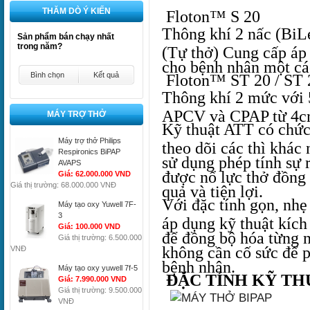
THĂM DÒ Ý KIẾN
Floton™ S 20
Thông khí 2 nấc (BiL
Sản phẩm bán chạy nhất
trong năm?
(Tự thở) Cung cấp áp 
cho bệnh nhân một cá
Bình chọn
Kết quả
Floton™ ST 20 / ST 
Thông khí 2 mức với 5
APCV và CPAP từ 4c
MÁY TRỢ THỞ
Kỹ thuật ATT có chức 
Máy trợ thở Philips
theo dõi các thì khác
Respironics BiPAP
sử dụng phép tính sự 
AVAPS
được nổ lực thở đồng 
Giá: 62.000.000 VND
Giá thị trường: 68.000.000 VNĐ
quả và tiện lợi.
Với đặc tính gọn, nh
Máy tạo oxy Yuwell 7F-
3
áp dụng kỹ thuật kích
Giá: 100.000 VND
để đồng bộ hóa từng 
Giá thị trường: 6.500.000
không cần cố sức để p
VNĐ
bệnh nhân.
Máy tạo oxy yuwell 7f-5
ĐẶC TÍNH KỸ TH
Giá: 7.990.000 VND
Giá thị trường: 9.500.000
VNĐ