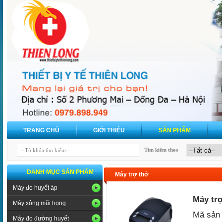
TRANG CHỦ
GIỚI THIỆU
SẢN PHẨM
Tìm kiếm theo
DANH MỤC SẢN PHẨM
Máy trợ thở
Máy đo huyết áp
Máy tr
Máy xông mũi họng
Mã sản
Máy đo đường huyết