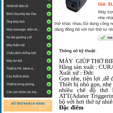
Giá: 31
Nhiệt kế điện tử
Máy trợ
Bình Oxy,máy tạo Oxy
nhẹ nhà
Ống thủy tinh
thở khác nhau.Sử dụng công ng
dàng đồng bộ với hơi thở tự n
Máy massage ,điện ch...
Xe lăn,giường y tế
Máy thẩm mỹ
Thông số kỹ thuật:
Chăn,đệm chống loét
MÁY GIÚP THỞ BI
Máy trợ thở
Hãng sản xuất : CU
Thiết bị PK, bệnh vi...
Xuất xứ : Đức
Các thiết bị khác
Gọn nhẹ, tiện lợi ,dễ 
Thiết bị nhỏ gọn, nhẹ
Thiết bị trong phòng
nhiều chế độ thở 
Cân sức khỏe các loạ...
ATT(Adater Triggerin
bộ với hơi thở tự nhi
HỖ TRỢ KHÁCH HÀNG
Đặc điểm