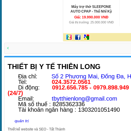
Máy trợ thở SLEEPONE
AUTO CPAP - Thổ Nhĩ Kỳ
Giá: 19.990.000 VNĐ
Giá thị trường: 25.000.000 VNĐ
THIẾT BỊ Y TẾ THIÊN LONG
Địa chỉ:
Số 2 Phương Mai, Đống Đa, H
Tel:
024.3572.0561
Di động:
0912.656.785 - 0979.898.949
(24/7)
Email:
tbytthienlong@gmail.com
Mã số thuế : 8285362336
Tài khoản ngân hàng : 1303201051490
quản trị
Thiết kế website
và
SEO
-
Tất Thành