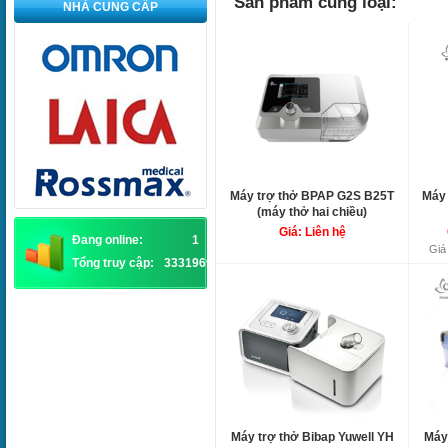
Sản phẩm cùng loại:
NHÀ CUNG CẤP
Máy trợ thở BPAP G2S B25T
Máy
(máy thở hai chiều)
Giá: Liên hệ
Đang online:
1
Giá
Tổng truy cập:
3331969
Máy trợ thở Bibap Yuwell YH
Máy