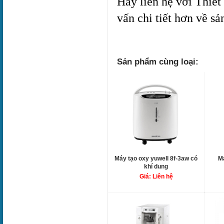
Hãy liên hệ với Thiết 
vấn chi tiết hơn về s
Sản phẩm cùng loại:
Máy tạo oxy yuwell 8f-3aw có
Má
khí dung
Giá: Liên hệ