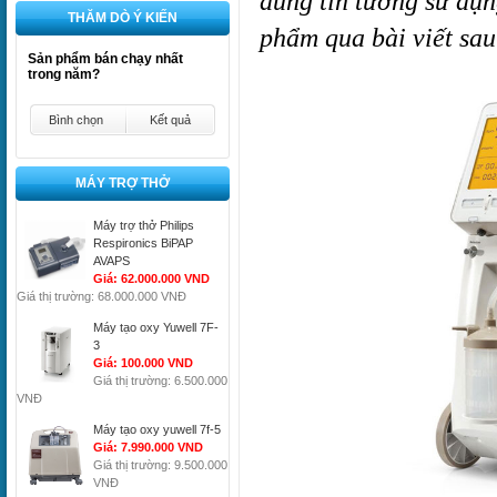
dùng tin tưởng sử dụng
THĂM DÒ Ý KIẾN
phẩm qua bài viết sau
Sản phẩm bán chạy nhất
trong năm?
Bình chọn
Kết quả
MÁY TRỢ THỞ
Máy trợ thở Philips
Respironics BiPAP
AVAPS
Giá: 62.000.000 VND
Giá thị trường: 68.000.000 VNĐ
Máy tạo oxy Yuwell 7F-
3
Giá: 100.000 VND
Giá thị trường: 6.500.000
VNĐ
Máy tạo oxy yuwell 7f-5
Giá: 7.990.000 VND
Giá thị trường: 9.500.000
VNĐ