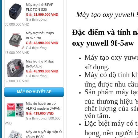
Máy trợ thở BiPAP
FLOTON S20
Máy tạo oxy yuwell 
Giá: 31.999.000 VND
Giá thị trường:
35.000.000 VNĐ
Đặc điểm và tính n
Máy trợ thở Philips
BiPAP Pro
oxy yuwell 9f-5aw
Giá: 42.990.000 VND
Giá thị trường:
47.000.000 VNĐ
Máy tạo oxy yuwel
Máy trợ thở Philips
sử dụng.
BiPAP Auto
Giá: 45.999.000 VND
Máy có độ tinh kh
Giá thị trường:
52.000.000 VNĐ
ứng được nhu cầu
Sản phẩm máy tạo
MÁY ĐO HUYẾT AP
của thương hiệu Y
Máy đo huyết áp cơ
chất lượng của sả
ALRK2 made in JAPAN
yên tâm.
Giá: 419.000 VND
Giá thị trường: 500.000
Đặc biệt máy có t
VNĐ
họng, nên người bệ
Máy đo huyết áp điện tử
cổ tay BC30