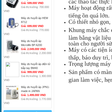
các thao tác thực
Giá: 599.000 VND
Máy hoạt động rất
Giá thị trường: 700.000
VNĐ
tiếng ồn quá lớn.
Máy đo huyết áp HEM
Có thiết nhỏ gọn,
8712
Giá: 699.000 VND
Khung máy chắc ch
Giá thị trường: 770.000
VNĐ
làm bằng vật liệu 
Máy đo huyết áp
toàn cho người sử
Microlife BP A200
Máy có các tiện í
Giá: 2.049.000 VND
Giá thị trường: 2.200.000
thấp, báo duy trì,
VNĐ
Trọng lượng máy 
Máy đo huyết áp điện tử
bắp tay BM40
Sản phẩm có màn h
Giá: 999.000 VND
Giá thị trường: 1.300.000
gian làm việc, hẹ
VNĐ
Máy đo huyết áp JPN1-
made in JAPAN
Giá: 1.499.000 VND
Giá thị trường: 1.770.000
VNĐ