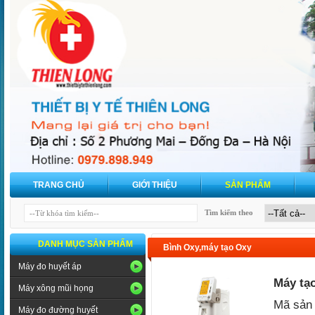
TRANG CHỦ
GIỚI THIỆU
SẢN PHẨM
Tìm kiếm theo
DANH MỤC SẢN PHẨM
Bình Oxy,máy tạo Oxy
Máy đo huyết áp
Máy tạo
Máy xông mũi họng
Mã sản 
Máy đo đường huyết