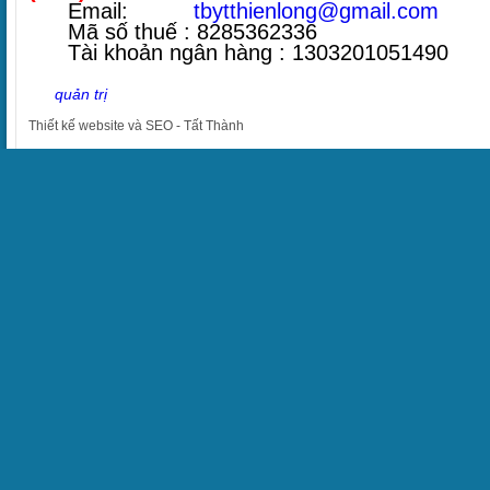
Email:
tbytthienlong@gmail.com
Mã số thuế : 8285362336
Tài khoản ngân hàng : 1303201051490
quản trị
Thiết kế website
và
SEO
-
Tất Thành