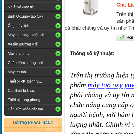
Giá: Li
Nhiệt kế điện tử
Trên thị
Bình Oxy,máy tạo Oxy
sản phẩ
Ống thủy tinh
cả phải chăng và uy tín như Thi
Máy massage ,điện ch...
Xe lăn,giường y tế
Thông số kỹ thuật:
Máy thẩm mỹ
Chăn,đệm chống loét
Máy trợ thở
Trên thị trường hiện t
Thiết bị PK, bệnh vi...
phẩm 
máy tạo oxy yu
Các thiết bị khác
phải chăng và uy tín n
Thiết bị trong phòng
chức năng cung cấp o
Cân sức khỏe các loạ...
người bệnh, với hàm l
lượng nhất. Chính vì 
HỖ TRỢ KHÁCH HÀNG