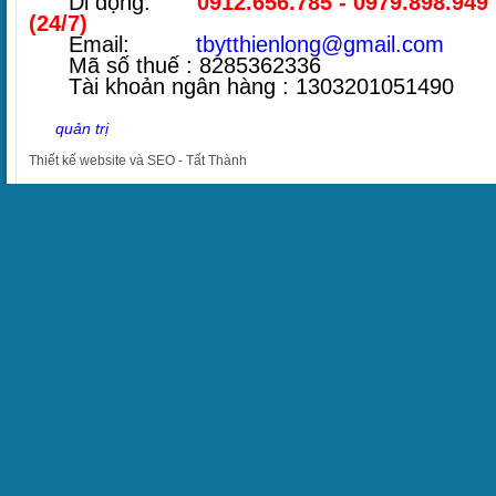
Di động:
0912.656.785 - 0979.898.949
(24/7)
Email:
tbytthienlong@gmail.com
Mã số thuế : 8285362336
Tài khoản ngân hàng : 1303201051490
quản trị
Thiết kế website
và
SEO
-
Tất Thành