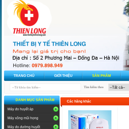
TRANG CHỦ
GIỚI THIỆU
SẢN PHẨM
Tìm kiếm theo
DANH MỤC SẢN PHẨM
Các hãng khác
Máy đo huyết áp
Máy xông mũi họng
Máy đo đường huyết