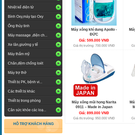
Nhiệt kế điện tử
Bình Oxy,máy tạo Oxy
Ống thủy tinh
Máy xông khí dung Apollo -
Máy
ĐỨC
Máy massage ,điện ch...
Giá: 599.000 VNĐ
Xe lăn,giường y tế
Giá thị trường: 700.000 VNĐ
Gi
Máy thẩm mỹ
Chăn,đệm chống loét
Máy trợ thở
Thiết bị PK, bệnh vi...
Các thiết bị khác
Thiết bị trong phòng
Máy xông mũi họng Narita
Máy
0911 – Made in Japan
M
Cân sức khỏe các loạ...
Giá: 899.000 VNĐ
Giá thị trường: 950.000 VNĐ
Gi
HỖ TRỢ KHÁCH HÀNG