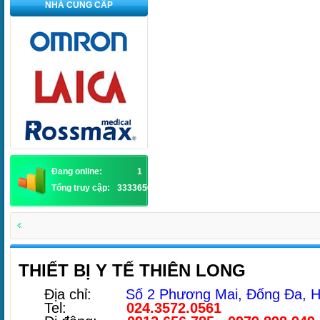
NHÀ CUNG CẤP
Đang online:
1
Tổng truy cập:
3333656
THIẾT BỊ Y TẾ THIÊN LONG
Địa chỉ:
Số 2 Phương Mai, Đống Đa, H
Tel:
024.3572.0561