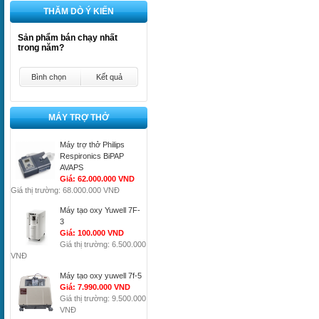
THĂM DÒ Ý KIẾN
Sản phẩm bán chạy nhất
trong năm?
Bình chọn
Kết quả
MÁY TRỢ THỞ
Máy trợ thở Philips
Respironics BiPAP
AVAPS
Giá: 62.000.000 VND
Giá thị trường: 68.000.000 VNĐ
Máy tạo oxy Yuwell 7F-
3
Giá: 100.000 VND
Giá thị trường: 6.500.000
VNĐ
Máy tạo oxy yuwell 7f-5
Giá: 7.990.000 VND
Giá thị trường: 9.500.000
VNĐ