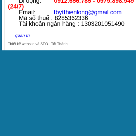
Di động:
0912.656.785 - 0979.898.949
(24/7)
Email:
tbytthienlong@gmail.com
Mã số thuế : 8285362336
Tài khoản ngân hàng : 1303201051490
quản trị
Thiết kế website
và
SEO
-
Tất Thành