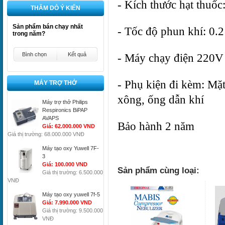
- Kích thước hạt thuốc
THĂM DÒ Ý KIẾN
Sản phẩm bán chạy nhất
- Tốc độ phun khí: 0.2
trong năm?
Bình chọn
Kết quả
- Máy chạy điện 220V
- Phụ kiện đi kèm: Mặt
MÁY TRỢ THỞ
xông, ống dẫn khí
Máy trợ thở Philips
Respironics BiPAP
AVAPS
Bảo hành 2 năm
Giá: 62.000.000 VND
Giá thị trường: 68.000.000 VNĐ
Máy tạo oxy Yuwell 7F-
3
Giá: 100.000 VND
Sản phẩm cùng loại:
Giá thị trường: 6.500.000
VNĐ
Máy tạo oxy yuwell 7f-5
Giá: 7.990.000 VND
Giá thị trường: 9.500.000
VNĐ