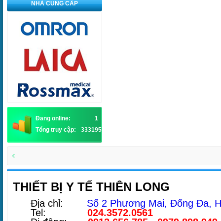
NHÀ CUNG CẤP
Đang online:
1
Tổng truy cập:
3331957
THIẾT BỊ Y TẾ THIÊN LONG
Địa chỉ:
Số 2 Phương Mai, Đống Đa, H
Tel:
024.3572.0561