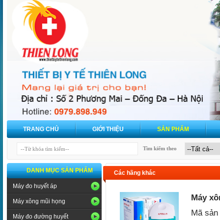
TRANG CHỦ
GIỚI THIỆU
SẢN PHẨM
Tìm kiếm theo
DANH MỤC SẢN PHẨM
Các hãng khác
Máy đo huyết áp
Máy xô
Máy xông mũi họng
Mã sản
Máy đo đường huyết