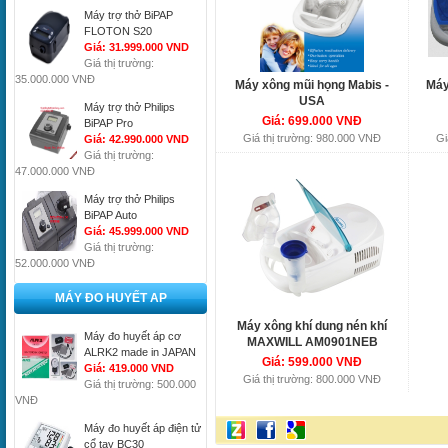
Máy trợ thở BiPAP
FLOTON S20
Giá: 31.999.000 VND
Giá thị trường:
35.000.000 VNĐ
Máy xông mũi họng Mabis -
Máy
USA
Máy trợ thở Philips
Giá: 699.000 VNĐ
BiPAP Pro
Giá thị trường: 980.000 VNĐ
Gi
Giá: 42.990.000 VND
Giá thị trường:
47.000.000 VNĐ
Máy trợ thở Philips
BiPAP Auto
Giá: 45.999.000 VND
Giá thị trường:
52.000.000 VNĐ
MÁY ĐO HUYẾT AP
Máy xông khí dung nén khí
Máy đo huyết áp cơ
MAXWILL AM0901NEB
ALRK2 made in JAPAN
Giá: 599.000 VNĐ
Giá: 419.000 VND
Giá thị trường: 800.000 VNĐ
Giá thị trường: 500.000
VNĐ
Máy đo huyết áp điện tử
cổ tay BC30