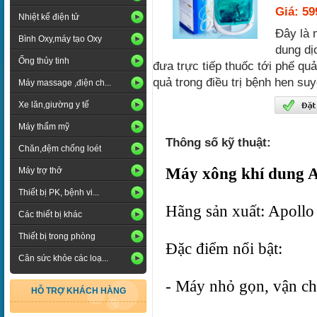
Giá: 5
Nhiệt kế điện tử
Đây là 
Bình Oxy,máy tạo Oxy
dung dị
Ống thủy tinh
đưa trực tiếp thuốc tới phế qu
quả trong điều trị bệnh hen suy
Máy massage ,điện ch...
Xe lăn,giường y tế
Máy thẩm mỹ
Thông số kỹ thuật:
Chăn,đệm chống loét
Máy xông khí dung A
Máy trợ thở
Thiết bị PK, bệnh vi...
Hãng sản xuất: Apoll
Các thiết bị khác
Thiết bị trong phòng
Đặc điểm nổi bật:
Cân sức khỏe các loạ...
- Máy nhỏ gọn, vận c
HỖ TRỢ KHÁCH HÀNG