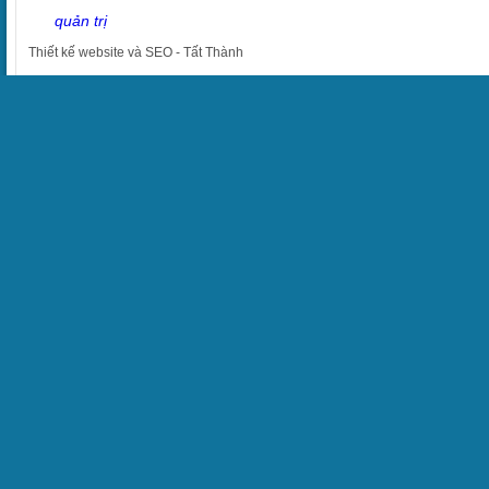
quản trị
Thiết kế website
và
SEO
-
Tất Thành