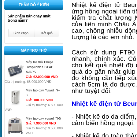
Nhiệt kế điện tử Be
THĂM DÒ Ý KIẾN
ứng hồng ngoại tiên t
kiểm tra chất lượng 
Sản phẩm bán chạy nhất
trong năm?
của liên minh Châu Âu
cao, chống nhiễu động
Bình chọn
Kết quả
tượng là các em nhỏ.
MÁY TRỢ THỞ
Cách sử dụng FT90 
nhanh, chính xác. Có
Máy trợ thở Philips
cho kết quả nhiệt độ
Respironics BiPAP
quả đo gần nhất giúp b
AVAPS
đo không cần tiếp xú
Giá: 62.000.000 VND
Giá thị trường: 68.000.000 VNĐ
cách 5cm là đo được,
như tuyệt đối.
Máy tạo oxy Yuwell 7F-
3
Giá: 100.000 VND
Nhiệt kế điện tử Beu
Giá thị trường: 6.500.000
VNĐ
- Nhiệt kế đo đa điểm
Máy tạo oxy yuwell 7f-5
cảm biến hồng ngoại.
Giá: 7.990.000 VND
Giá thị trường: 9.500.000
VNĐ
- Nhiệt kế đo toàn thâ