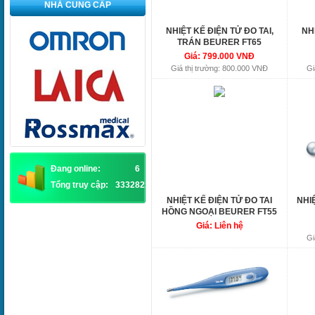
NHÀ CUNG CẤP
NHIỆT KẾ ĐIỆN TỬ ĐO TAI,
NH
TRÁN BEURER FT65
Giá: 799.000 VNĐ
Giá thị trường: 800.000 VNĐ
Gi
Đang online:
6
Tổng truy cập:
3332821
NHIỆT KẾ ĐIỆN TỬ ĐO TAI
NHI
HỒNG NGOẠI BEURER FT55
Giá: Liên hệ
Gi