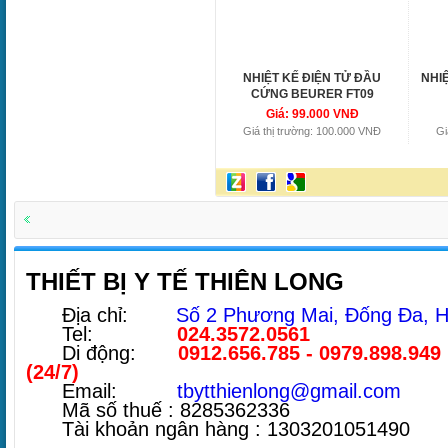
NHIỆT KẾ ĐIỆN TỬ ĐẦU
NHI
CỨNG BEURER FT09
Giá: 99.000 VNĐ
Giá thị trường: 100.000 VNĐ
Gi
THIẾT BỊ Y TẾ THIÊN LONG
Địa chỉ:
Số 2 Phương Mai, Đống Đa, H
Tel:
024.3572.0561
Di động:
0912.656.785 - 0979.898.949
(24/7)
Email:
tbytthienlong@gmail.com
Mã số thuế : 8285362336
Tài khoản ngân hàng : 1303201051490