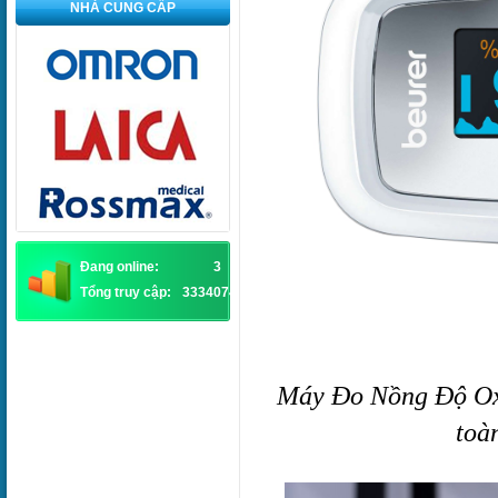
NHÀ CUNG CẤP
Đang online:
3
Tổng truy cập:
3334074
Máy Đo Nồng Độ Oxy
toà