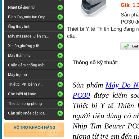
Giá: 1.
Nhiệt kế điện tử
Sản ph
Bình Oxy,máy tạo Oxy
PO30 đư
Ống thủy tinh
Thiết bị Y tế Thiên Long đang 
cầu.
Máy massage ,điện ch...
Xe lăn,giường y tế
Máy thẩm mỹ
Thông số kỹ thuật:
Chăn,đệm chống loét
Máy trợ thở
Sản phẩm 
Máy Đo Nồ
Thiết bị PK, bệnh vi...
PO30
 được kiểm soá
Các thiết bị khác
Thiết bị Y tế Thiên 
Thiết bị trong phòng
Cân sức khỏe các loạ...
người tiêu dùng có 
Nhịp Tim Beurer PO3
HỖ TRỢ KHÁCH HÀNG
tượng từ trẻ em đến n