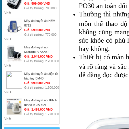
PO30 an toàn đối 
Giá: 599.000 VND
Giá thị trường: 700.000
Thường thì những
VNĐ
Máy đo huyết áp HEM
môn thể thao độ 
8712
không cũng mang 
Giá: 699.000 VND
Giá thị trường: 770.000
sức khỏe có phù 
VNĐ
hay không.
Máy đo huyết áp
Microlife BP A200
Thiết bị có màn h
Giá: 2.049.000 VND
Giá thị trường: 2.200.000
và rõ ràng và sắc 
VNĐ
dễ dàng đọc được 
Máy đo huyết áp điện tử
bắp tay BM40
Giá: 999.000 VND
Giá thị trường: 1.300.000
VNĐ
Máy đo huyết áp JPN1-
made in JAPAN
Giá: 1.499.000 VND
Giá thị trường: 1.770.000
VNĐ