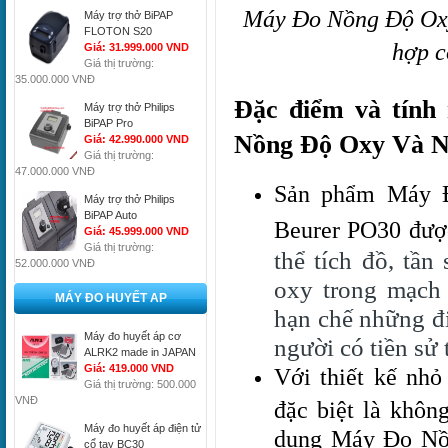
Máy Đo Nồng Độ Oxy
Máy trợ thở BiPAP
FLOTON S20
hợp c
Giá: 31.999.000 VND
Giá thị trường:
35.000.000 VNĐ
Đặc điểm và tính
Máy trợ thở Philips
BiPAP Pro
Nồng Độ Oxy Và N
Giá: 42.990.000 VND
Giá thị trường:
47.000.000 VNĐ
Sản phẩm Máy 
Máy trợ thở Philips
BiPAP Auto
Beurer PO30 đượ
Giá: 45.999.000 VND
Giá thị trường:
thể tích đồ, tần 
52.000.000 VNĐ
oxy trong mạch 
MÁY ĐO HUYẾT AP
hạn chế những đi
Máy đo huyết áp cơ
người có tiền sử
ALRK2 made in JAPAN
Giá: 419.000 VND
Với thiết kế nhỏ
Giá thị trường: 500.000
VNĐ
đặc biệt là khôn
Máy đo huyết áp điện tử
dụng Máy Đo Nồ
cổ tay BC30