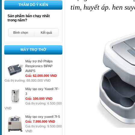
THĂM DÒ Ý KIẾN
tim, huyết áp. hen suyễ
Sản phẩm bán chạy nhất
trong năm?
Bình chọn
Kết quả
MÁY TRỢ THỞ
Máy trợ thở Philips
Respironics BiPAP
AVAPS
Giá: 62.000.000 VND
Giá thị trường: 68.000.000 VNĐ
Máy tạo oxy Yuwell 7F-
3
Giá: 100.000 VND
Giá thị trường: 6.500.000
VNĐ
Máy tạo oxy yuwell 7f-5
Giá: 7.990.000 VND
Giá thị trường: 9.500.000
VNĐ