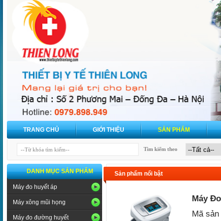
TRANG CHỦ
GIỚI THIỆU
SẢN PHẨM
Tìm kiếm theo
DANH MỤC SẢN PHẨM
Sản phẩm nổi bật
Máy đo huyết áp
Máy Đo
Máy xông mũi họng
Mã sản
Máy đo đường huyết