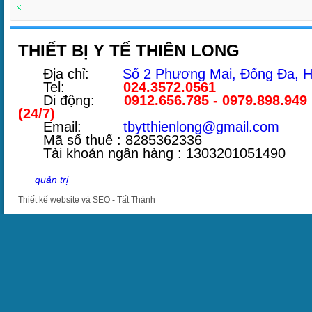
THIẾT BỊ Y TẾ THIÊN LONG
Địa chỉ:
Số 2 Phương Mai, Đống Đa, H
Tel:
024.3572.0561
Di động:
0912.656.785 - 0979.898.949
(24/7)
Email:
tbytthienlong@gmail.com
Mã số thuế : 8285362336
Tài khoản ngân hàng : 1303201051490
quản trị
Thiết kế website
và
SEO
-
Tất Thành