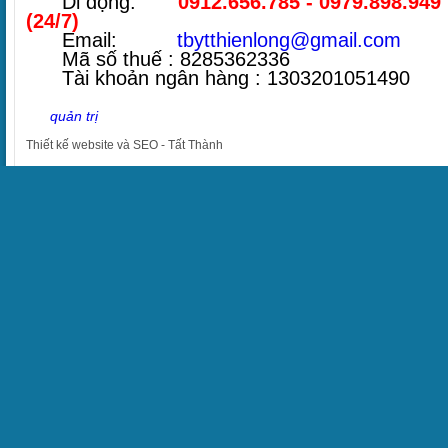
Di động:
0912.656.785 - 0979.898.949
(24/7)
Email:
tbytthienlong@gmail.com
Mã số thuế : 8285362336
Tài khoản ngân hàng : 1303201051490
quản trị
Thiết kế website
và
SEO
-
Tất Thành