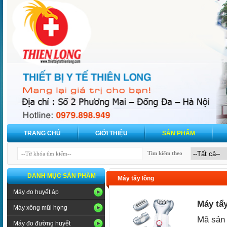
TRANG CHỦ
GIỚI THIỆU
SẢN PHẨM
Tìm kiếm theo
DANH MỤC SẢN PHẨM
Máy tẩy lông
Máy đo huyết áp
Máy tẩy
Máy xông mũi họng
Mã sản
Máy đo đường huyết