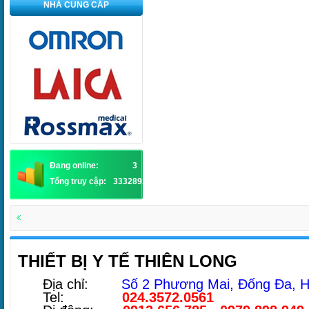
NHÀ CUNG CẤP
Đang online:
3
Tổng truy cập:
3332891
THIẾT BỊ Y TẾ THIÊN LONG
Địa chỉ:
Số 2 Phương Mai, Đống Đa, H
Tel:
024.3572.0561