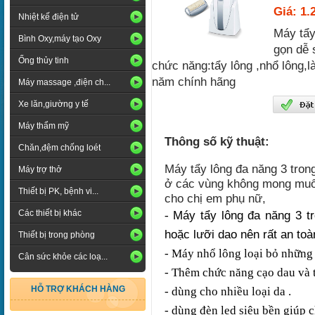
Giá: 1.
Nhiệt kế điện tử
Máy tẩy
Bình Oxy,máy tạo Oxy
gọn dễ 
Ống thủy tinh
chức năng:tẩy lông ,nhổ lông,
năm chính hãng
Máy massage ,điện ch...
Xe lăn,giường y tế
Máy thẩm mỹ
Thông số kỹ thuật:
Chăn,đệm chống loét
Máy tẩy lông đa năng 3 tron
Máy trợ thở
ở các vùng không mong muốn,
Thiết bị PK, bệnh vi...
cho chị em phụ nữ,
Các thiết bị khác
Máy tẩy lông đa năng 3 t
-
hoặc lưỡi dao nên rất an toà
Thiết bị trong phòng
- Máy nhổ lông loại bỏ những
Cân sức khỏe các loạ...
- Thêm chức năng cạo dau và t
HỖ TRỢ KHÁCH HÀNG
- dùng cho nhiều loại da .
- dùng đèn led siêu bền giúp c