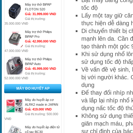
Bật máy bằng công 
Máy trợ thở BiPAP
tốc độ
FLOTON S20
Giá: 31.999.000 VND
Lấy một tay giữ că
Giá thị trường:
thực hiện dễ dàng 
35.000.000 VNĐ
Di chuyển thiết bị 
Máy trợ thở Philips
BiPAP Pro
mạnh lên da. Cần đ
Giá: 42.990.000 VND
tạo thành một góc 
Giá thị trường:
47.000.000 VNĐ
Khi sử dụng nhổ l
Máy trợ thở Philips
sử dụng tốc độ thấ
BiPAP Auto
Về vấn đề vệ sinh,
Giá: 45.999.000 VND
Giá thị trường:
bị với người khác. 
52.000.000 VNĐ
dụng
MÁY ĐO HUYẾT AP
Để thay đổi nhíp nh
và lắp lại nhíp nhổ
Máy đo huyết áp cơ
ALRK2 made in JAPAN
dụng nấc tốc độ thứ
Giá: 419.000 VND
Giá thị trường: 500.000
Không sử dụng thiế
VNĐ
giãn mạch máu, ph
Máy đo huyết áp điện tử
sự chỉ định của bác
cổ tay BC30