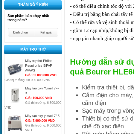
THĂM DÒ Ý KIẾN
- có thể điều chỉnh tốc độ với
- Điều trị bằng bàn chải tẩy t
Sản phẩm bán chạy nhất
trong năm?
- Có thể rửa và vệ sinh thoải 
- gồm 12 cặp nhíp,không bị di
Bình chọn
Kết quả
- nạp pin nhanh giúp người s
MÁY TRỢ THỞ
Hướng dẫn sử dụ
Máy trợ thở Philips
Respironics BiPAP
quả Beurer HLE6
AVAPS
Giá: 62.000.000 VND
Giá thị trường: 68.000.000 VNĐ
Kiểm tra thiết bị, 
Máy tạo oxy Yuwell 7F-
3
Cắm điện cho máy, 
Giá: 100.000 VND
cắm điện
Giá thị trường: 6.500.000
VNĐ
Sạc máy trong vòng
Máy tạo oxy yuwell 7f-5
Thiết bị có thể sử
Giá: 7.990.000 VND
chế độ xạc điện
Giá thị trường: 9.500.000
VNĐ