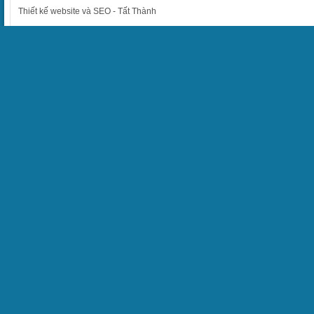
Thiết kế website
và
SEO
-
Tất Thành