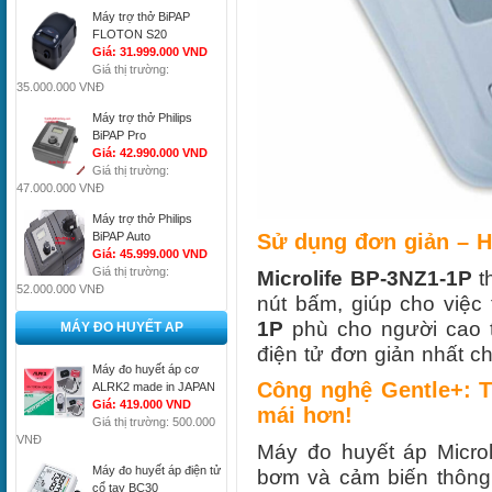
Máy trợ thở BiPAP
FLOTON S20
Giá: 31.999.000 VND
Giá thị trường:
35.000.000 VNĐ
Máy trợ thở Philips
BiPAP Pro
Giá: 42.990.000 VND
Giá thị trường:
47.000.000 VNĐ
Máy trợ thở Philips
BiPAP Auto
Sử dụng đơn giản – H
Giá: 45.999.000 VND
Giá thị trường:
Microlife
BP-3NZ1-1P
th
52.000.000 VNĐ
nút bấm, giúp cho việc 
1P
phù cho người cao 
MÁY ĐO HUYẾT AP
điện tử đơn giản nhất c
Máy đo huyết áp cơ
Công nghệ Gentle+: T
ALRK2 made in JAPAN
Giá: 419.000 VND
mái hơn!
Giá thị trường: 500.000
VNĐ
Máy đo huyết áp Micro
Máy đo huyết áp điện tử
bơm và cảm biến thôn
cổ tay BC30