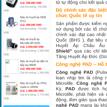
tử tự động cho kết quả 
Giá: 599.000 VND
Giá thị trường: 700.000
Độ chính xác đặc biệ
VNĐ
chức Quốc tế uy tín
Máy đo huyết áp HEM
8712
Sản phẩm được kiểm ng
Giá: 699.000 VND
sử dụng bởi các tổ ch
Giá thị trường: 770.000
VNĐ
chính xác đạt cao nhất
Quốc (BHS ), đạt tiêu 
Máy đo huyết áp
Microlife BP A200
Huyết Áp Châu Âu
Giá: 2.049.000 VND
Shield”
qua các chỉ tiê
Giá thị trường: 2.200.000
VNĐ
Tăng Huyết Áp Đức (Güt
Máy đo huyết áp điện tử
Công nghệ PAD – Hỗ t
bắp tay BM40
Giá: 999.000 VND
Công nghệ PAD
(Pulse
Giá thị trường: 1.300.000
VNĐ
loạn nhịp tim là công
Microlife.
Công nghệ 
Máy đo huyết áp JPN1-
made in JAPAN
Kỳ,
PAD
được tích hợ
Giá: 1.499.000 VND
Microlife, phát hiện và
Giá thị trường: 1.770.000
VNĐ
động, đơn giản qua tha
nghệ PAD
mang lại kh