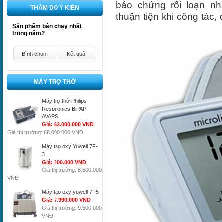
báo chứng rối loạn nhị
THĂM DÒ Ý KIẾN
thuận tiện khi công tác, d
Sản phẩm bán chạy nhất
trong năm?
Bình chọn
Kết quả
MÁY TRỢ THỞ
Máy trợ thở Philips
Respironics BiPAP
AVAPS
Giá: 62.000.000 VND
Giá thị trường: 68.000.000 VNĐ
Máy tạo oxy Yuwell 7F-
3
Giá: 100.000 VND
Giá thị trường: 6.500.000
VNĐ
Máy tạo oxy yuwell 7f-5
Giá: 7.990.000 VND
Giá thị trường: 9.500.000
VNĐ