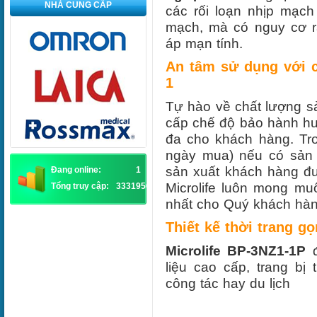
NHÀ CUNG CẤP
các rối loạn nhịp mạch
mạch, mà có nguy cơ rấ
áp mạn tính.
An tâm sử dụng với c
1
Tự hào về chất lượng s
cấp chế độ bảo hành h
đa cho khách hàng. Tro
ngày mua) nếu có sản 
sản xuất khách hàng đư
Đang online:
1
Microlife luôn mong mu
Tổng truy cập:
3331956
nhất cho Quý khách hàn
Thiết kế thời trang g
Microlife
BP-3NZ1-1P
liệu cao cấp, trang bị
công tác hay du lịch