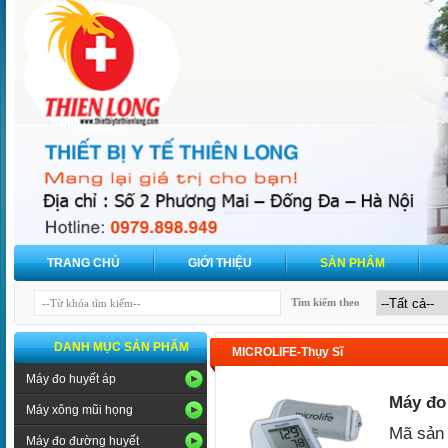
TRANG CHỦ
GIỚI THIỆU
SẢN PHẨM
Tìm kiếm theo
DANH MỤC SẢN PHẨM
MICROLIFE-Thụy Sĩ
Máy đo huyết áp
Máy đo
Máy xông mũi họng
Mã sản
Máy đo đường huyết