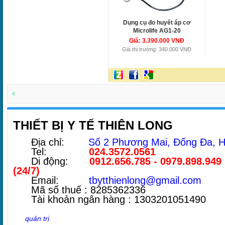
Dụng cụ đo huyết áp cơ
Microlife AG1-20
Giá: 3.390.000 VNĐ
Giá thị trường: 340.000 VNĐ
THIẾT BỊ Y TẾ THIÊN LONG
Địa chỉ:
Số 2 Phương Mai, Đống Đa, H
Tel:
024.3572.0561
Di động:
0912.656.785 - 0979.898.949
(24/7)
Email:
tbytthienlong@gmail.com
Mã số thuế : 8285362336
Tài khoản ngân hàng : 1303201051490
quản trị