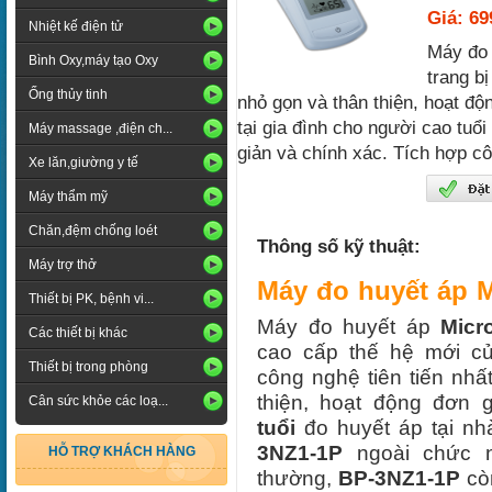
Giá: 6
Nhiệt kế điện tử
Máy đo 
Bình Oxy,máy tạo Oxy
trang b
Ống thủy tinh
nhỏ gọn và thân thiện, hoạt độ
tại gia đình cho người cao tu
Máy massage ,điện ch...
giản và chính xác. Tích hợp cô
Xe lăn,giường y tế
Máy thẩm mỹ
Chăn,đệm chống loét
Thông số kỹ thuật:
Máy trợ thở
Máy đo huyết áp M
Thiết bị PK, bệnh vi...
Máy đo huyết áp
Micr
Các thiết bị khác
cao cấp thế hệ mới 
Thiết bị trong phòng
công nghệ tiên tiến nhấ
thiện, hoạt động đơn 
Cân sức khỏe các loạ...
tuổi
đo huyết áp tại nh
3NZ1-1P
ngoài chức n
HỖ TRỢ KHÁCH HÀNG
thường,
BP-3NZ1-1P
cò