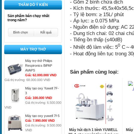
- Gồm 2 bình chứa dịch
THĂM DÒ Ý KIẾN
- Kích thước: 45,5x40x56,5
- Tỷ lệ bơm: ≥ 15L/ phút
Sản phẩm bán chạy nhất
- Áp lực: ≥ 0.075 MPa
trong năm?
- Nguồn điện sử dụng: AC 2
- Dung tích chai: 02 chai ch
Bình chọn
Kết quả
- Tiếng ồn thấp (≤40dB)
0
- Nhiệt độ làm việc: 5
C～4
MÁY TRỢ THỞ
- Hoạt động liên tục trong 30
Máy trợ thở Philips
Respironics BiPAP
AVAPS
Sản phẩm cùng loại:
Giá: 62.000.000 VND
Giá thị trường: 68.000.000 VNĐ
Máy tạo oxy Yuwell 7F-
3
Giá: 100.000 VND
Giá thị trường: 6.500.000
VNĐ
Máy tạo oxy yuwell 7f-5
Giá: 7.990.000 VND
Giá thị trường: 9.500.000
Máy hút dịch 1 bình YUWELL
Máy 
VNĐ