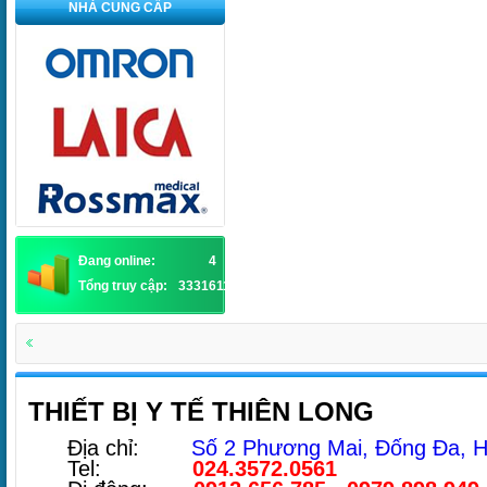
NHÀ CUNG CẤP
Đang online:
4
Tổng truy cập:
3331611
THIẾT BỊ Y TẾ THIÊN LONG
Địa chỉ:
Số 2 Phương Mai, Đống Đa, H
Tel:
024.3572.0561