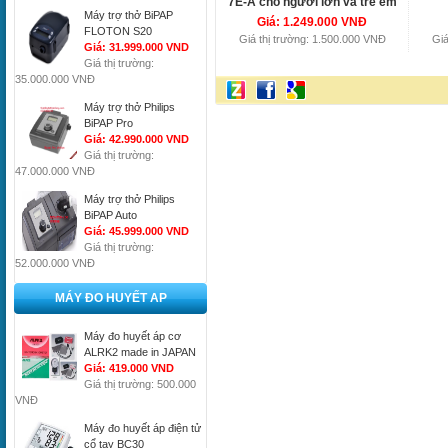
7E-A cho người lớn và trẻ em
Máy trợ thở BiPAP
Giá: 1.249.000 VNĐ
FLOTON S20
Giá thị trường: 1.500.000 VNĐ
Giá
Giá: 31.999.000 VND
Giá thị trường:
35.000.000 VNĐ
Máy trợ thở Philips
BiPAP Pro
Giá: 42.990.000 VND
Giá thị trường:
47.000.000 VNĐ
Máy trợ thở Philips
BiPAP Auto
Giá: 45.999.000 VND
Giá thị trường:
52.000.000 VNĐ
MÁY ĐO HUYẾT AP
Máy đo huyết áp cơ
ALRK2 made in JAPAN
Giá: 419.000 VND
Giá thị trường: 500.000
VNĐ
Máy đo huyết áp điện tử
cổ tay BC30