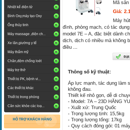
Mã sản
Nhiệt kế điện tử
Giá: 2.
Bình Oxy,máy tạo Oxy
Máy hút
Ống thủy tinh
đình, phòng mạch, có tác dụng 
model 7E – A, đặc biệt dành ch
Máy massage ,điện ch...
dịch, dịch có nhiều mà không b
Xe lăn,giường y tế
điều ...
Máy thẩm mỹ
Chăn,đệm chống loét
Máy trợ thở
Thông số kỹ thuật:
Thiết bị PK, bệnh vi...
Áp lực mạnh, tác dụng làm s
Các thiết bị khác
không đau.
Thiết kế nhỏ gọn, dễ di chuy
Thiết bị trong phòng
- Model: 7A – 23D HÃNG 
Cân sức khỏe các loạ...
- Xuất xứ: Trung Quốc
- Trọng lượng tịnh: 15,5kg
- Trọng lượng tổng: 17kg
HỖ TRỢ KHÁCH HÀNG
- Quy cách đóng gói: 01 máy