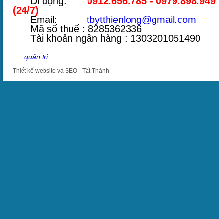
Di động:
0912.656.785 - 0979.898.949
(24/7)
Email:
tbytthienlong@gmail.com
Mã số thuế : 8285362336
Tài khoản ngân hàng : 1303201051490
quản trị
Thiết kế website
và
SEO
-
Tất Thành