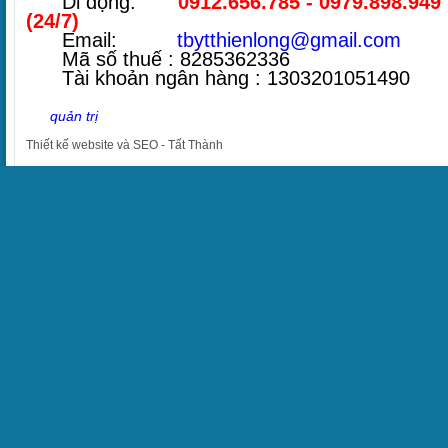
Di động:
0912.656.785 - 0979.898.949
(24/7)
Email:
tbytthienlong@gmail.com
Mã số thuế : 8285362336
Tài khoản ngân hàng : 1303201051490
quản trị
Thiết kế website
và
SEO
-
Tất Thành