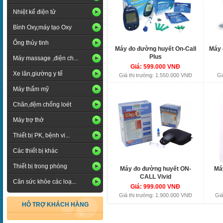
Nhiệt kế điện tử
Bình Oxy,máy tạo Oxy
Ống thủy tinh
Máy đo đường huyết On-Call
Máy 
Plus
Máy massage ,điện ch...
Giá: 599.000 VNĐ
Xe lăn,giường y tế
Giá thị trường: 1.550.000 VNĐ
Gi
Máy thẩm mỹ
Chăn,đệm chống loét
Máy trợ thở
Thiết bị PK, bệnh vi...
Các thiết bị khác
Thiết bị trong phòng
Máy đo đường huyết ON-
Má
CALL Vivid
Cân sức khỏe các loạ...
Giá: 999.000 VNĐ
Giá thị trường: 1.900.000 VNĐ
Giá
HỖ TRỢ KHÁCH HÀNG