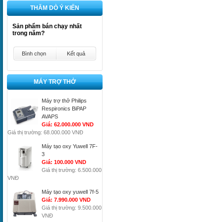
THĂM DÒ Ý KIẾN
Sản phẩm bán chạy nhất
trong năm?
Bình chọn
Kết quả
MÁY TRỢ THỞ
Máy trợ thở Philips
Respironics BiPAP
AVAPS
Giá: 62.000.000 VND
Giá thị trường: 68.000.000 VNĐ
Máy tạo oxy Yuwell 7F-
3
Giá: 100.000 VND
Giá thị trường: 6.500.000
VNĐ
Máy tạo oxy yuwell 7f-5
Giá: 7.990.000 VND
Giá thị trường: 9.500.000
VNĐ