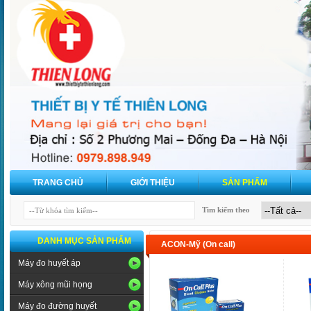
TRANG CHỦ
GIỚI THIỆU
SẢN PHẨM
Tìm kiếm theo
DANH MỤC SẢN PHẨM
ACON-Mỹ (On call)
Máy đo huyết áp
Máy xông mũi họng
Máy đo đường huyết