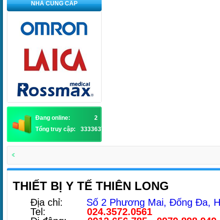
NHÀ CUNG CẤP
Đang online:
2
Tổng truy cập:
3333637
THIẾT BỊ Y TẾ THIÊN LONG
Địa chỉ:
Số 2 Phương Mai, Đống Đa, H
Tel:
024.3572.0561