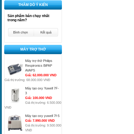
THĂM DÒ Ý KIẾN
Sản phẩm bán chạy nhất
trong năm?
Bình chọn
Kết quả
MÁY TRỢ THỞ
Máy trợ thở Philips
Respironics BiPAP
AVAPS
Giá: 62.000.000 VND
Giá thị trường: 68.000.000 VNĐ
Máy tạo oxy Yuwell 7F-
3
Giá: 100.000 VND
Giá thị trường: 6.500.000
VNĐ
Máy tạo oxy yuwell 7f-5
Giá: 7.990.000 VND
Giá thị trường: 9.500.000
VNĐ