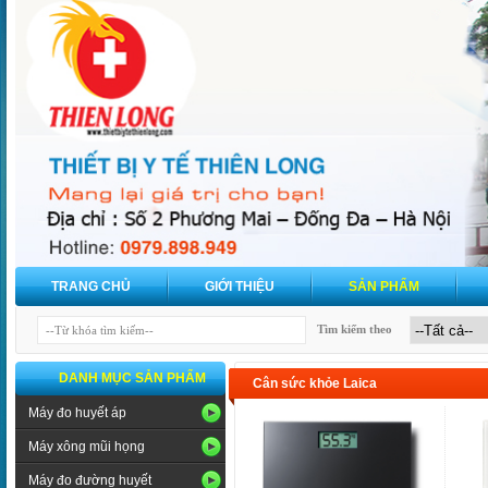
TRANG CHỦ
GIỚI THIỆU
SẢN PHẨM
Tìm kiếm theo
DANH MỤC SẢN PHẨM
Cân sức khỏe Laica
Máy đo huyết áp
Máy xông mũi họng
Máy đo đường huyết