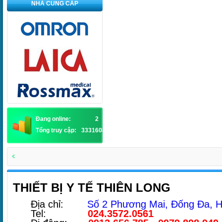
NHÀ CUNG CẤP
Đang online:
2
Tổng truy cập:
3331608
THIẾT BỊ Y TẾ THIÊN LONG
Địa chỉ:
Số 2 Phương Mai, Đống Đa, H
Tel:
024.3572.0561