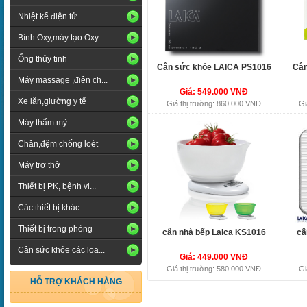
Nhiệt kế điện tử
Bình Oxy,máy tạo Oxy
Ống thủy tinh
Cân sức khỏe LAICA PS1016
Cân
Máy massage ,điện ch...
Giá: 549.000 VNĐ
Xe lăn,giường y tế
Giá thị trường: 860.000 VNĐ
Gi
Máy thẩm mỹ
Chăn,đệm chống loét
Máy trợ thở
Thiết bị PK, bệnh vi...
Các thiết bị khác
Thiết bị trong phòng
cân nhà bếp Laica KS1016
câ
Cân sức khỏe các loạ...
Giá: 449.000 VNĐ
Giá thị trường: 580.000 VNĐ
Gi
HỖ TRỢ KHÁCH HÀNG