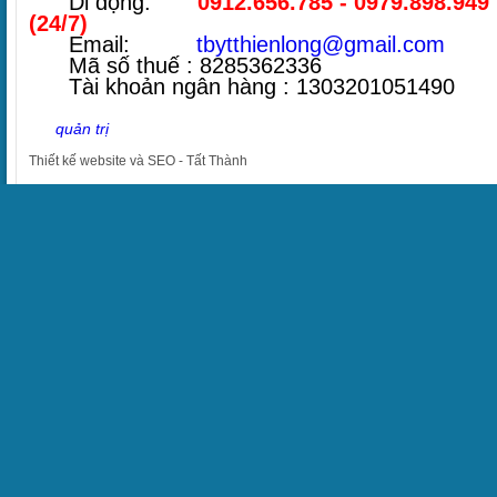
Di động:
0912.656.785 - 0979.898.949
(24/7)
Email:
tbytthienlong@gmail.com
Mã số thuế : 8285362336
Tài khoản ngân hàng : 1303201051490
quản trị
Thiết kế website
và
SEO
-
Tất Thành