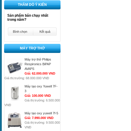
THĂM DÒ Ý KIẾN
Sản phẩm bán chạy nhất
trong năm?
Bình chọn
Kết quả
MÁY TRỢ THỞ
Máy trợ thở Philips
Respironics BiPAP
AVAPS
Giá: 62.000.000 VND
Giá thị trường: 68.000.000 VNĐ
Máy tạo oxy Yuwell 7F-
3
Giá: 100.000 VND
Giá thị trường: 6.500.000
VNĐ
Máy tạo oxy yuwell 7f-5
Giá: 7.990.000 VND
Giá thị trường: 9.500.000
VNĐ