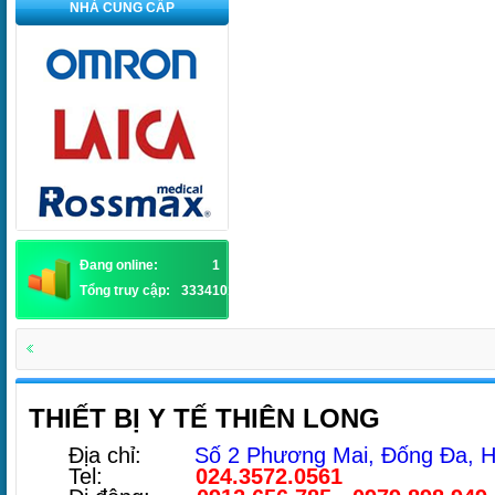
NHÀ CUNG CẤP
Đang online:
1
Tổng truy cập:
3334101
THIẾT BỊ Y TẾ THIÊN LONG
Địa chỉ:
Số 2 Phương Mai, Đống Đa, H
Tel:
024.3572.0561