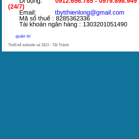
Di động:
0912.656.785 - 0979.898.949
(24/7)
Email:
tbytthienlong@gmail.com
Mã số thuế : 8285362336
Tài khoản ngân hàng : 1303201051490
quản trị
Thiết kế website
và
SEO
-
Tất Thành