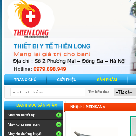
TRANG CHỦ
GIỚI THIỆU
SẢN PHẨM
Tìm kiếm theo
DANH MỤC SẢN PHẨM
Nhiệt kế MEDISANA
Máy đo huyết áp
Máy xông mũi họng
Máy đo đường huyết