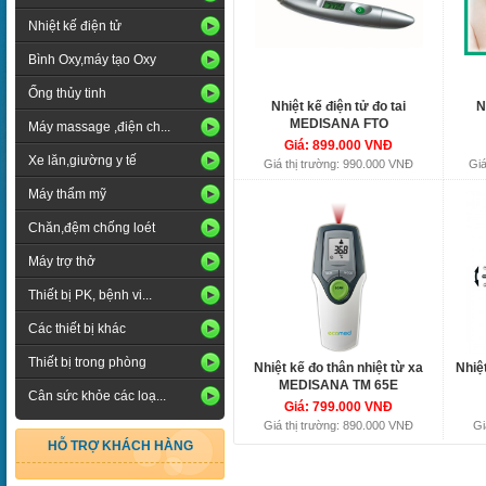
Nhiệt kế điện tử
Bình Oxy,máy tạo Oxy
Ống thủy tinh
Nhiệt kế điện tử đo tai
N
MEDISANA FTO
Máy massage ,điện ch...
Giá: 899.000 VNĐ
Xe lăn,giường y tế
Giá thị trường: 990.000 VNĐ
Giá
Máy thẩm mỹ
Chăn,đệm chống loét
Máy trợ thở
Thiết bị PK, bệnh vi...
Các thiết bị khác
Thiết bị trong phòng
Nhiệt kế đo thân nhiệt từ xa
Nhiệ
MEDISANA TM 65E
Cân sức khỏe các loạ...
Giá: 799.000 VNĐ
Giá thị trường: 890.000 VNĐ
Gi
HỖ TRỢ KHÁCH HÀNG