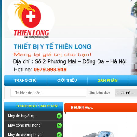
TRANG CHỦ
GIỚI THIỆU
SẢN PHẨM
Tìm kiếm theo
DANH MỤC SẢN PHẨM
BEUER-Đức
Máy đo huyết áp
Máy xông mũi họng
Máy đo đường huyết