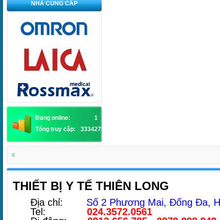
NHÀ CUNG CẤP
Đang online:
1
Tổng truy cập:
3334278
THIẾT BỊ Y TẾ THIÊN LONG
Địa chỉ:
Số 2 Phương Mai, Đống Đa, H
Tel:
024.3572.0561