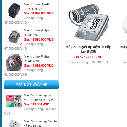
Máy trợ thở BiPAP
FLOTON S20
Giá: 31.999.000 VND
Giá thị trường:
35.000.000 VNĐ
Máy trợ thở Philips
BiPAP Pro
Giá: 42.990.000 VND
Giá thị trường:
Máy đo huyết áp điện tử bắp
Máy
47.000.000 VNĐ
tay BM35
Máy trợ thở Philips
Giá: 749.000 VNĐ
BiPAP Auto
Giá thị trường: 850.000 VNĐ
Giá
Giá: 45.999.000 VND
Giá thị trường:
52.000.000 VNĐ
MÁY ĐO HUYẾT AP
Máy đo huyết áp cơ
ALRK2 made in JAPAN
Giá: 419.000 VND
Giá thị trường: 500.000
VNĐ
Máy đo huyết áp điện tử
cổ tay BC30