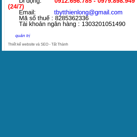
Di động:
0912.656.785 - 0979.898.949
(24/7)
Email:
tbytthienlong@gmail.com
Mã số thuế : 8285362336
Tài khoản ngân hàng : 1303201051490
quản trị
Thiết kế website
và
SEO
-
Tất Thành