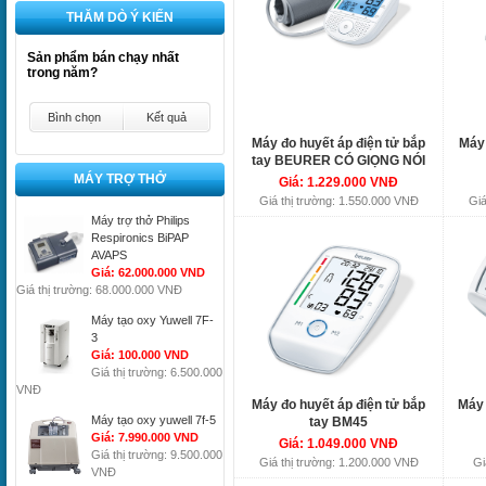
THĂM DÒ Ý KIẾN
Sản phẩm bán chạy nhất
trong năm?
Bình chọn
Kết quả
Máy đo huyết áp điện tử bắp
Máy 
tay BEURER CÓ GIỌNG NÓI
BM49
MÁY TRỢ THỞ
Giá: 1.229.000 VNĐ
Giá thị trường: 1.550.000 VNĐ
Giá
Máy trợ thở Philips
Respironics BiPAP
AVAPS
Giá: 62.000.000 VND
Giá thị trường: 68.000.000 VNĐ
Máy tạo oxy Yuwell 7F-
3
Giá: 100.000 VND
Giá thị trường: 6.500.000
VNĐ
Máy đo huyết áp điện tử bắp
Máy 
Máy tạo oxy yuwell 7f-5
tay BM45
Giá: 7.990.000 VND
Giá: 1.049.000 VNĐ
Giá thị trường: 9.500.000
Giá thị trường: 1.200.000 VNĐ
Gi
VNĐ