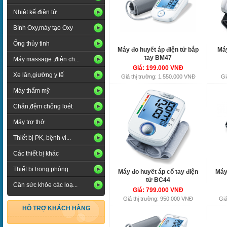
Nhiệt kế điện tử
Bình Oxy,máy tạo Oxy
Ống thủy tinh
Máy đo huyết áp điện tử bắp
Máy
tay BM47
Máy massage ,điện ch...
Giá: 199.000 VNĐ
Xe lăn,giường y tế
Giá thị trường: 1.550.000 VNĐ
Gi
Máy thẩm mỹ
Chăn,đệm chống loét
Máy trợ thở
Thiết bị PK, bệnh vi...
Các thiết bị khác
Thiết bị trong phòng
Máy đo huyết áp cổ tay điện
Máy
tử BC44
Cân sức khỏe các loạ...
Giá: 799.000 VNĐ
Giá thị trường: 950.000 VNĐ
Giá
HỖ TRỢ KHÁCH HÀNG