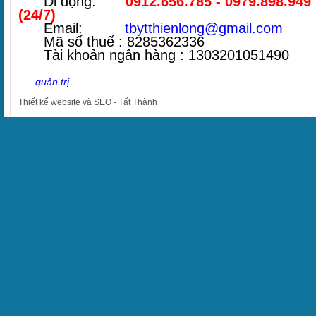
Di động:
0912.656.785 - 0979.898.949
(24/7)
Email:
tbytthienlong@gmail.com
Mã số thuế : 8285362336
Tài khoản ngân hàng : 1303201051490
quản trị
Thiết kế website
và
SEO
-
Tất Thành