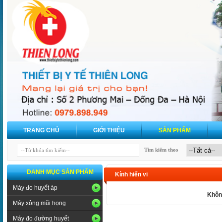
TRANG CHỦ
GIỚI THIỆU
SẢN PHẨM
Tìm kiếm theo
DANH MỤC SẢN PHẨM
Kính hiển vi
Máy đo huyết áp
Khôn
Máy xông mũi họng
Máy đo đường huyết