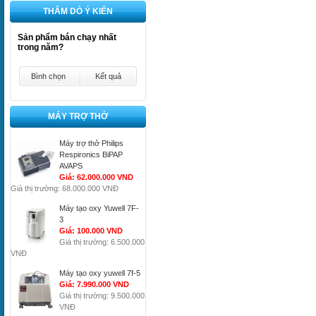
THĂM DÒ Ý KIẾN
Sản phẩm bán chạy nhất
trong năm?
Bình chọn
Kết quả
MÁY TRỢ THỞ
Máy trợ thở Philips
Respironics BiPAP
AVAPS
Giá: 62.000.000 VND
Giá thị trường: 68.000.000 VNĐ
Máy tạo oxy Yuwell 7F-
3
Giá: 100.000 VND
Giá thị trường: 6.500.000
VNĐ
Máy tạo oxy yuwell 7f-5
Giá: 7.990.000 VND
Giá thị trường: 9.500.000
VNĐ