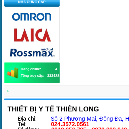
NHÀ CUNG CẤP
Đang online:
4
Tổng truy cập:
3334281
THIẾT BỊ Y TẾ THIÊN LONG
Địa chỉ:
Số 2 Phương Mai, Đống Đa, H
Tel:
024.3572.0561