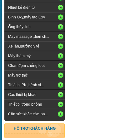
Nhiệt kế điện tử
Bình Oxy,máy tạo Oxy
Ống thủy tinh
Máy massage ,điện ch...
Xe lăn,giường y tế
Máy thẩm mỹ
Chăn,đệm chống loét
Máy trợ thở
Thiết bị PK, bệnh vi...
Các thiết bị khác
Thiết bị trong phòng
Cân sức khỏe các loạ...
HỖ TRỢ KHÁCH HÀNG